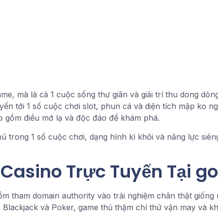
ame, mà là cả 1 cuộc sống thư giãn và giải trí thu dong dỏ
ến tới 1 số cuộc chơi slot, phun cá và diện tích mập ko ng
o gồm điều mớ lạ và độc đáo để khám phá.
ú trong 1 số cuộc chơi, dạng hình kì khôi và năng lực siê
Casino Trực Tuyến Tại go
gồm tham domain authority vào trải nghiệm chân thật giống 
 Blackjack và Poker, game thủ thậm chí thử vận may và khả