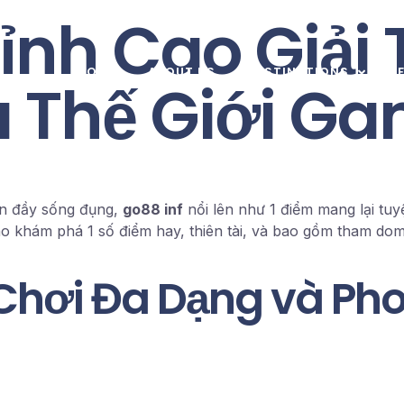
ỉnh Cao Giải T
HOME
ABOUT US
DESTINATIONS
 Thế Giới Ga
yến đầy sống đụng,
go88 inf
nổi lên như 1 điểm mang lại tuyệ
vào khám phá 1 số điểm hay, thiên tài, và bao gồm tham dom
 Chơi Đa Dạng và Ph