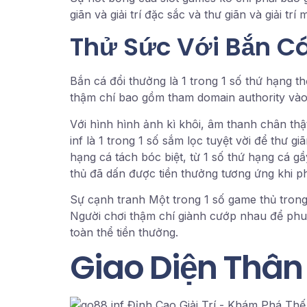
giãn và giải trí đặc sắc và thư giãn và giải tr
Thử Sức Với Bắn C
Bắn cá đổi thưởng là 1 trong 1 số thứ hạng 
thậm chí bao gồm tham domain authority vào 
Với hình hình ảnh kì khôi, âm thanh chân thật
inf là 1 trong 1 số sắm lọc tuyệt vời để thư g
hạng cá tách bóc biệt, từ 1 số thứ hạng cá g
thủ đã dấn được tiền thưởng tương ứng khi p
Sự cạnh tranh Một trong 1 số game thủ trong
Người chơi thậm chí giành cướp nhau để phu
toàn thể tiền thưởng.
Giao Diện Thân