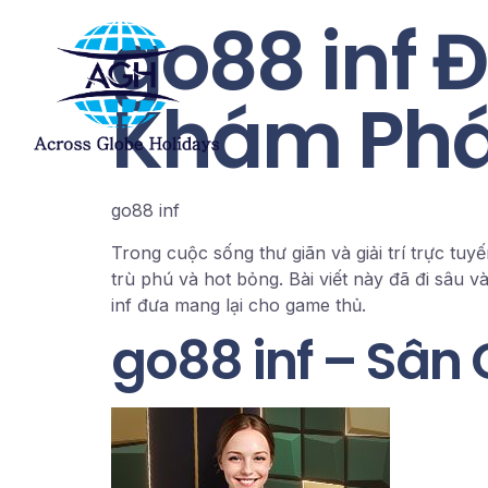
go88 inf Đ
Khám Phá
go88 inf
Trong cuộc sống thư giãn và giải trí trực tu
trù phú và hot bỏng. Bài viết này đã đi sâu 
inf đưa mang lại cho game thủ.
go88 inf – Sân