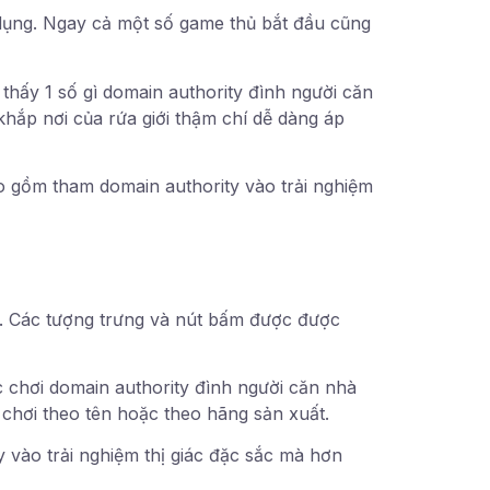
p dụng. Ngay cả một số game thủ bắt đầu cũng
 thấy 1 số gì domain authority đình người căn
khắp nơi của rứa giới thậm chí dễ dàng áp
o gồm tham domain authority vào trải nghiệm
ét. Các tượng trưng và nút bấm được được
 chơi domain authority đình người căn nhà
 chơi theo tên hoặc theo hãng sản xuất.
 vào trải nghiệm thị giác đặc sắc mà hơn