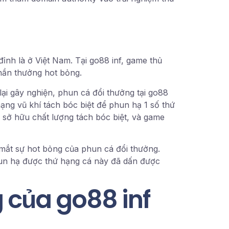
ỉnh là ở Việt Nam. Tại go88 inf, game thủ
hần thưởng hot bỏng.
 lại gây nghiện, phun cá đổi thưởng tại go88
ứ hạng vũ khí tách bóc biệt để phun hạ 1 số thứ
ã sở hữu chất lượng tách bóc biệt, và game
 mắt sự hot bỏng của phun cá đổi thưởng.
hun hạ được thứ hạng cá này đã dấn được
 của go88 inf