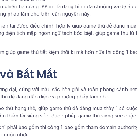
iến chiến hạ của go88 inf là dạng hình ưa chuộng và dễ á
ng pháp làm cho trên căn nguyên này.
thiên tài được điều chỉnh hợp lý giúp game thủ dễ dàng mua
g diện tích mập ngôn ngữ tách bóc biệt, giúp game thủ từ 
 giúp game thủ tiết kiệm thời kì mà hơn nữa thi công 1 ba
.
 và Bắt Mắt
ương đại, cùng với màu sắc hòa giải và toàn phong cảnh n
e thủ dễ dàng dấn diện và phương pháp làm cho.
o thứ hạng thể, giúp game thủ dễ dàng mua thấy 1 số cuộc
ồm thiên tài siêng sóc, được phép game thủ siêng sóc cuộc
hỉ phải bao gồm thi công 1 bao gồm tham domain authority
o cuộc chơi.