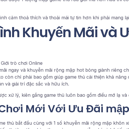
nh cảm thoả thích và thoải mái tự tin hơn khi phải mang lạ
nh Khuyến Mãi và Ư
mãi ngay và khuyễn mãi rộng mập hot bỏng giành riêng ch
o còn chỉ phải bao gồm giúp game thủ cải thiện khả năng 
 và giải trí đặc sắc và hữu ích.
ược xử lý, kiên gắng game thủ luôn bao gồm điều mớ lạ v
Chơi Mới Với Ưu Đãi mậ
me thủ bắt đầu cùng với 1 số khuyễn mãi rộng mập khôn xi