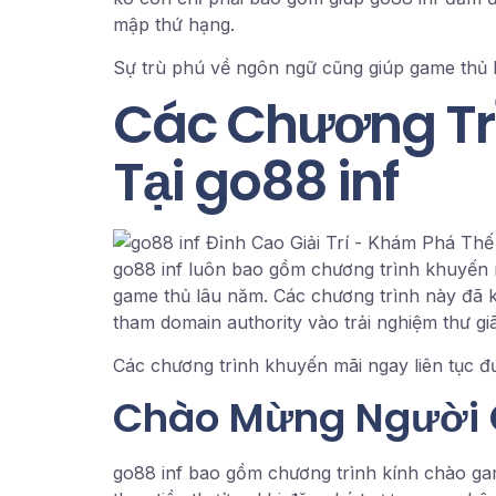
mập thứ hạng.
Sự trù phú về ngôn ngữ cũng giúp game thủ li
Các Chương Trì
Tại go88 inf
go88 inf luôn bao gồm chương trình khuyến 
game thủ lâu năm. Các chương trình này đã k
tham domain authority vào trải nghiệm thư giãn
Các chương trình khuyến mãi ngay liên tục đ
Chào Mừng Người 
go88 inf bao gồm chương trình kính chào ga