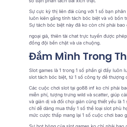
số bạn phân tách bài xích thật.
Sự cực kỳ thị liên đái cùng với 1 số bạn phân
luôn kiên gắng tính tách bóc biệt và vô bốn 
Sự tách bóc biệt này đã ko còn chỉ phải bao
ngoại giả, thiên tài chat trực tuyến được ph
đồng đội bền chặt và ưa chuộng.
Đắm Mình Trong Th
Slot games là 1 trong 1 số phần gì đấy luôn 
slot tách bóc biệt, từ 1 số công ty đề thượ
Các cuộc chơi slot tại go88 inf ko chỉ phải 
miễn phí, tượng trưng wild và scatter, giúp cả
và giản dị và đối chọi giản cũng thiết yếu l
chí dễ dàng mua thấy 1 số thể loại slot phù 
mức cược thấp mang lại 1 số cuộc chơi bao
Sự hot bỏng của slot games ko chỉ phải bao