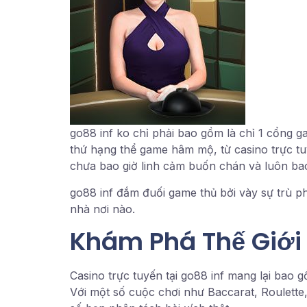
go88 inf ko chỉ phải bao gồm là chỉ 1 cổng g
thứ hạng thể game hâm mộ, từ casino trực tuy
chưa bao giờ linh cảm buốn chán và luôn ba
go88 inf đắm đuối game thủ bởi vày sự trù ph
nhà nơi nào.
Khám Phá Thế Giới 
Casino trực tuyến tại go88 inf mang lại bao 
Với một số cuộc chơi như Baccarat, Roulette,