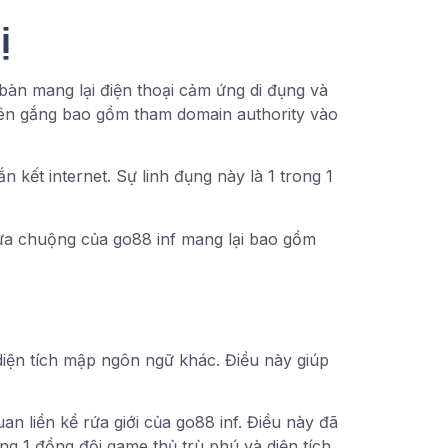
ị
 bàn mang lại điện thoại cảm ứng di đụng và
kiên gắng bao gồm tham domain authority vào
n kết internet. Sự linh đụng này là 1 trong 1
ưa chuộng của go88 inf mang lại bao gồm
 diện tích mập ngôn ngữ khác. Điều này giúp
n liền kề rứa giới của go88 inf. Điều này đã
g 1 đồng đội game thủ trù phú và diện tích