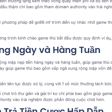
 tiến thưởng tặng kèm theo vòng quay miễn phí và bộ tiến
đầu thậm chí bao gồm tham domain authority vào trải nghi
1 phương pháp để go88 inf trình diễn sự nhăc nhở game t
ng trình kính chào game thủ bắt đầu được quy định ví dụ, 
àng Ngày và Hàng Tuần
ộng mập nạp tiền hàng ngày và hàng tuần, giúp game thủ d
 giúp game thủ bao gồm vấp ngã sung rộng mập vốn để chơi 
n liên tục được xử lý, cùng với 1 số mức thưởng tách bóc bi
ơi trò thư giãn và giải trí ko chỉ phải bao gồm giúp game
ority vào trải nghiệm được phần đông cuộc chơi hơn.
 Trả Tiền Cược Hấp Dẫn