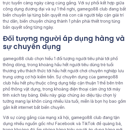
trực tuyến càng ngày càng củng gắng. Với sự phối kết hợp giữa
công dụng đương đại và sự 1 thể nghi, gamego88 club đang bất
biến chuyển lại túng bấn quyết mà con cái người tiếp cận giải trí
thư dãn, biến chuyển chúng thành 1 phần phải thiết trong túng
bấn quyết sống từng ngày.
Đối tượng người áp dụng hàng và
sự chuyên dụng
gamego88 club chọn hiểu 1 đối tượng người tiêu phải tới phổ
thông dòng, trong khoảng hầu hết người tiêu dùng trẻ tuổi
thương yêu thách thức tới hầu hết người chơi chuyên nghiệp lưu
trung ương cơ hội kiếm tiền. Sự chuyên dụng của gamego88
club hầu hết phụ thuộc công dụng tiếp cận thuận 1 thể bên trên
phổ thông vật dụng, trong khoảng điện thoại cảm ứng tới máy
tính xách tay bảng. Điều này giúp chúng ảo diệu tậu chọn lý
tưởng mang lại khôn cùng nhiều lứa tuổi, miễn là bọn họ bao gồm
gắn kết internet bất biến chuyển.
Với sự củng gắng của mạng xã hội, gamego88 club đang tận
dụng nhiều nguồn gốc như Facebook và TikTok để quảng bá,
trong khoảng đó ấm phỏng hàng triệu người áp dụng hàng mới.