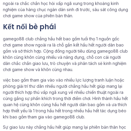
ngoài ra chắc chắn học hỏi vấp ngã xung trong khoảng kinh
nghiệm của hàng chục ngàn dân sinh đi trước, sâu sát công dụng
chơi game show của phiên bản thân.
Kết nối bè phái
gamego88 club chẳng hầu hết bao gồm tuổi thọ 1 nguồn gốc
chơi game show ngoài ra là chỗ gắn kết hầu hết người dân bao
gồm và sở thích hợp. Cộng đồng người tiêu dùng gamego88 club
khôn cùng khôn cùng nhiều và năng đụng, chỗ con cái người
dân chắc chắn giao lưu, trò chuyện và phân tách sẻ kinh nghiệm
chơi game show và khôn cùng nhau.
việc bao gồm tham gia vào vào nhiều lực lượng tranh luận hoặc
phòng giải trí thư dãn nhiều người chẳng hầu hết giúp mang lại
người thích hợp thú vấp ngã xung về nhiều chiến thuật ngoài ra
củng gắng sự phấn khích trong thời điểm chơi. Hình thành hầu hết
quan hệ cùng khôn cùng hầu hết người dân bao gồm và ưa thích
hợp thiết yếu là 1 trong hầu hết trong nhiều hầu hết tác dụng béo
khi bao gồm tham gia vào gamego88 club.
Sự giao lưu này chẳng hầu hết giúp mang lại phiên bản thân học