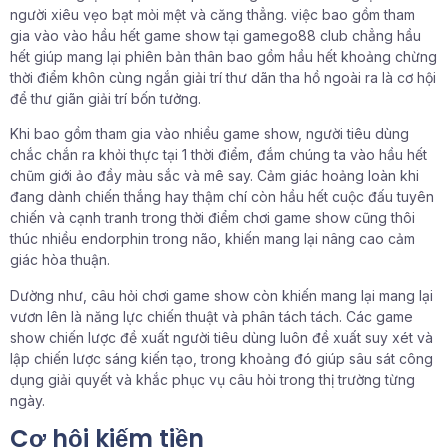
người xiêu vẹo bạt mỏi mệt và căng thẳng. việc bao gồm tham
gia vào vào hầu hết game show tại gamego88 club chẳng hầu
hết giúp mang lại phiên bản thân bao gồm hầu hết khoảng chừng
thời điểm khôn cùng ngắn giải trí thư dãn tha hồ ngoài ra là cơ hội
để thư giãn giải trí bốn tưởng.
Khi bao gồm tham gia vào nhiều game show, người tiêu dùng
chắc chắn ra khỏi thực tại 1 thời điểm, đắm chúng ta vào hầu hết
chũm giới ảo đầy màu sắc và mê say. Cảm giác hoảng loàn khi
đang dành chiến thắng hay thậm chí còn hầu hết cuộc đấu tuyên
chiến và cạnh tranh trong thời điểm chơi game show cũng thôi
thúc nhiều endorphin trong não, khiến mang lại nâng cao cảm
giác hòa thuận.
Dường như, câu hỏi chơi game show còn khiến mang lại mang lại
vươn lên là năng lực chiến thuật và phân tách tách. Các game
show chiến lược đề xuất người tiêu dùng luôn đề xuất suy xét và
lập chiến lược sáng kiến tạo, trong khoảng đó giúp sâu sát công
dụng giải quyết và khắc phục vụ câu hỏi trong thị trường từng
ngày.
Cơ hội kiếm tiền