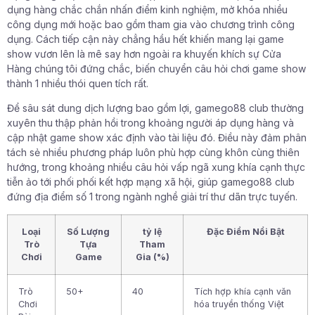
dụng hàng chắc chắn nhấn điểm kinh nghiệm, mở khóa nhiều
công dụng mới hoặc bao gồm tham gia vào chương trình công
dụng. Cách tiếp cận này chẳng hầu hết khiến mang lại game
show vươn lên là mê say hơn ngoài ra khuyến khích sự Cửa
Hàng chúng tôi đứng chắc, biến chuyển câu hỏi chơi game show
thành 1 nhiều thói quen tích rất.
Để sâu sát dung dịch lượng bao gồm lợi, gamego88 club thường
xuyên thu thập phản hồi trong khoảng người áp dụng hàng và
cập nhật game show xác định vào tài liệu đó. Điều này đảm phân
tách sẻ nhiều phương pháp luôn phù hợp cùng khôn cùng thiên
hướng, trong khoảng nhiều câu hỏi vấp ngã xung khía cạnh thực
tiễn ảo tới phối phối kết hợp mạng xã hội, giúp gamego88 club
đứng địa điểm số 1 trong ngành nghề giải trí thư dãn trực tuyến.
Loại
Số Lượng
tỷ lệ
Đặc Điểm Nổi Bật
Trò
Tựa
Tham
Chơi
Game
Gia (%)
Trò
50+
40
Tích hợp khía cạnh văn
Chơi
hóa truyền thống Việt