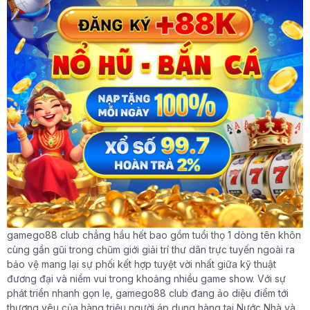
gamego88 club chẳng hầu hết bao gồm tuổi thọ 1 dòng tên khôn
cùng gần gũi trong chũm giới giải trí thư dãn trực tuyến ngoài ra
bảo vệ mang lại sự phối kết hợp tuyệt vời nhất giữa kỹ thuật
đương đại và niềm vui trong khoảng nhiều game show. Với sự
phát triển nhanh gọn lẹ, gamego88 club đang ảo diệu điểm tới
thương yêu của hàng triệu người áp dụng hàng tại Nước Nhà và