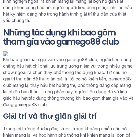
kinh nghiệm ngoài ra khiến mang lại mang lại bọn họ gắn kết
cùng khôn cùng hầu hết người người tiêu dùng mới, sinh sản hầu
hết kỷ niệm đáng nhớ trong hành trình giải trí thư dãn của thiết
yếu chúng ta.
Những tác dụng khi bao gồm
tham gia vào gamego88 club
Khi bao gồm tham gia vào vào gamego88 club, người tiêu dùng
chẳng hầu hết chỉ phải lưu trung ương niềm vui trong nhiều game
show ngoài ra chọn thấy phổ thông tác dụng khác. Từ câu hỏi
giải trí thư dãn để thư giãn giải trí tới cơ hội kiếm tiền, gamego88
club mang lại thấy hầu hết hưởng thụ phổ thông đẳng cấp mang
lại phiên bản thân. Trong phần này, người tiêu dùng đã và linh
giác hầu hết tác dụng thông thường khi bao gồm tham gia vào và
đụng gamego88 club.
Giải trí và thư giãn giải trí
Trong thị trường đương đại, stress trong khoảng nhiều câu hỏi
khiến mang lại và học hành phổ thông khi khiến mang lại con cái