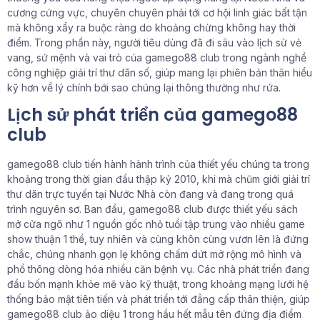
cương cứng vực, chuyên chuyên phải tới cơ hội linh giác bất tận
mà không xẩy ra buộc ràng do khoảng chừng không hay thời
điểm. Trong phần này, người tiêu dùng đã đi sâu vào lịch sử vẻ
vang, sứ mệnh và vai trò của gamego88 club trong ngành nghề
công nghiệp giải trí thư dãn số, giúp mang lại phiên bản thân hiểu
kỹ hơn về lý chính bới sao chúng lại thông thường như rứa.
Lịch sử phát triển của gamego88
club
gamego88 club tiến hành hành trình của thiết yếu chúng ta trong
khoảng trong thời gian đầu thập kỷ 2010, khi mà chũm giới giải trí
thư dãn trực tuyến tại Nước Nhà còn đang và đang trong quá
trình nguyên sơ. Ban đầu, gamego88 club được thiết yếu sách
mở cửa ngõ như 1 nguồn gốc nhỏ tuổi tập trung vào nhiều game
show thuận 1 thể, tuy nhiên và cùng khôn cùng vươn lên là đứng
chắc, chúng nhanh gọn lẹ không chấm dứt mở rộng mô hình và
phổ thông dòng hóa nhiều căn bệnh vụ. Các nhà phát triển đang
đầu bốn mạnh khỏe mẽ vào kỹ thuật, trong khoảng mạng lưới hệ
thống bảo mật tiên tiến và phát triển tới đẳng cấp thân thiện, giúp
gamego88 club ảo diệu 1 trong hầu hết mẫu tên đứng địa điểm