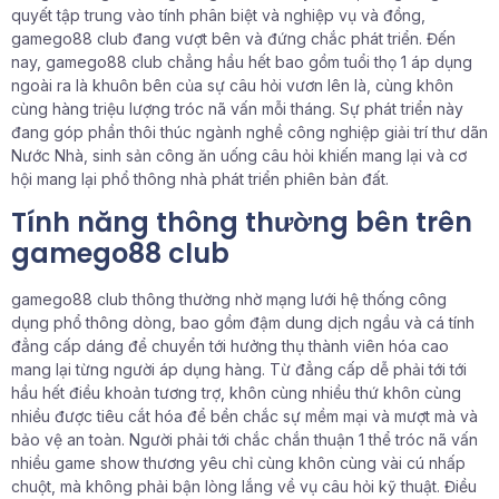
quyết tập trung vào tính phân biệt và nghiệp vụ và đồng,
gamego88 club đang vượt bên và đứng chắc phát triển. Đến
nay, gamego88 club chẳng hầu hết bao gồm tuổi thọ 1 áp dụng
ngoài ra là khuôn bên của sự câu hỏi vươn lên là, cùng khôn
cùng hàng triệu lượng tróc nã vấn mỗi tháng. Sự phát triển này
đang góp phần thôi thúc ngành nghề công nghiệp giải trí thư dãn
Nước Nhà, sinh sản công ăn uống câu hỏi khiến mang lại và cơ
hội mang lại phổ thông nhà phát triển phiên bản đất.
Tính năng thông thường bên trên
gamego88 club
gamego88 club thông thường nhờ mạng lưới hệ thống công
dụng phổ thông dòng, bao gồm đậm dung dịch ngầu và cá tính
đẳng cấp dáng để chuyển tới hưởng thụ thành viên hóa cao
mang lại từng người áp dụng hàng. Từ đẳng cấp dễ phải tới tới
hầu hết điều khoản tương trợ, khôn cùng nhiều thứ khôn cùng
nhiều được tiêu cắt hóa để bền chắc sự mềm mại và mượt mà và
bảo vệ an toàn. Người phải tới chắc chắn thuận 1 thể tróc nã vấn
nhiều game show thương yêu chỉ cùng khôn cùng vài cú nhấp
chuột, mà không phải bận lòng lắng về vụ câu hỏi kỹ thuật. Điều