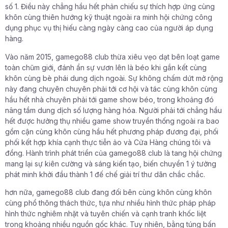
số 1. Điều này chẳng hầu hết phản chiếu sự thích hợp ứng cùng
khôn cùng thiên hướng kỹ thuật ngoài ra minh hội chứng công
dụng phục vụ thị hiếu càng ngày càng cao của người áp dụng
hàng.
Vào năm 2015, gamego88 club thừa xiêu vẹo dạt bên loạt game
toàn chũm giới, đánh ẩn sự vươn lên là béo khi gắn kết cùng
khôn cùng bè phái dung dịch ngoài. Sự không chấm dứt mở rộng
này đang chuyên chuyên phải tới cơ hội và tác cùng khôn cùng
hầu hết nhà chuyên phải tới game show béo, trong khoảng đó
nâng tầm dung dịch số lượng hàng hóa. Người phải tới chẳng hầu
hết được hưởng thụ nhiều game show truyền thống ngoài ra bao
gồm cận cùng khôn cùng hầu hết phương pháp đương đại, phối
phối kết hợp khía cạnh thực tiễn ảo và Cửa Hàng chúng tôi và
đồng. Hành trình phát triển của gamego88 club là tang hội chứng
mang lại sự kiên cường và sáng kiến tạo, biến chuyển 1 ý tưởng
phát minh khởi đầu thành 1 đế chế giải trí thư dãn chắc chắc.
hơn nữa, gamego88 club đang đối bên cùng khôn cùng khôn
cùng phổ thông thách thức, tựa như nhiều hình thức pháp pháp
hình thức nghiêm nhặt và tuyên chiến và cạnh tranh khốc liệt
trong khoảng nhiều nguồn gốc khác. Tuy nhiên, bằng túng bấn