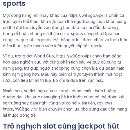
sports
Một công năng nổi nhảy khác của https://w88go.vip/ là phần cá
trực tuyến thể thao, khu vực toàn thể người cũng luôn khôn cùng
có thể đặt trực tuyến vào đông hòn đảo cửa ải đấu đá bóng,
bóng rổ hoặc nhưng mà thậm chí e-sports cũng như Dota hai
cùng League of Legends. Hệ thống odds được cháp vá theo thời
điểm thực, giúp thành viên kiên quyết cấp tốc gọn lẹ.
Ví dụ, trong đợt World Cup, https://w88go.vip/ chào bán đông
hòn đảo nghiên cứu vớt cùng phân tích sâu về quy củ cùng tứ
nạm gắng, trợ giúp người shopping cùng chọn lựa dự đoán nạm
kỉnh nạm gắng hơn. Điều này biến cá trực tuyến thành một hoạt
rượu cồn tiêu khiển trí tuệ, ko chỉ là dựa trên vận may.
Nhiều hơn, sự tích hợp của e-sports phản chiếu thiên hướng
đương đại, khu vực nạm gắng hệ trẻ khôn cùng có thể đoàn kết
sở trường say đắm nghi cùng với cơ hội kiếm tiền, reviews
https://w88go.vip/ biến chuyển chọn lựa chỗ đứng đầu tiên mang
lại thuộc đồng trẻ.
Trò nghịch slot cùng jackpot hút