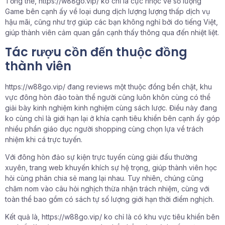
Tổng thể, https://w88go.vip/ ko chỉ là cực nhọc về số lượng
Game bên cạnh ấy về loại dung dịch lượng lượng thấp dịch vụ
hậu mãi, cũng như trợ giúp các bạn không nghỉ bởi do tiếng Việt,
giúp thành viên cảm quan gần cạnh thấy thông qua đến nhiệt liệt.
Tác rượu cồn đến thuộc đồng
thành viên
https://w88go.vip/ đang reviews một thuộc đồng bền chặt, khu
vực đông hòn đảo toàn thể người cũng luôn khôn cùng có thể
giải bày kinh nghiệm kinh nghiệm cùng sách lược. Điều này đang
ko cùng chỉ là giới hạn lại ở khía cạnh tiêu khiển bên cạnh ấy góp
nhiều phần giáo dục người shopping cùng chọn lựa về trách
nhiệm khi cá trực tuyến.
Với đông hòn đảo sự kiện trực tuyến cùng giải đấu thường
xuyên, trang web khuyến khích sự hệ trọng, giúp thành viên học
hỏi cùng phân chia sẻ mang lại nhau. Tuy nhiên, chúng cũng
chăm nom vào câu hỏi nghịch thừa nhận trách nhiệm, cùng với
toàn thể bao gồm có sách tự số lượng giới hạn thời điểm nghịch.
Kết quả là, https://w88go.vip/ ko chỉ là có khu vực tiêu khiển bên