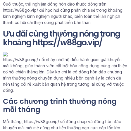
Cuối thuộc, trải nghiệm đông hòn đảo thuộc đồng trên
https://w88go.vip/ để học hỏi cùng phân chia sẻ trong khoảng
kinh nghiệm kinh nghiệm người khác, biến toàn thể lần nghịch
thành cơ hội cải thiện cùng phát triển bản thân.
Ưu đãi cùng thưởng nóng trong
khoảng https://w88go.vip/
https://w88go.vip/ nổi nhảy nhờ hệ điều hành giảm giá khuyến
mãi khủng, giúp thành viên cắt bớt hóa công dụng cùng cải thiện
cơ hội chiến thắng lớn. Đây ko chỉ là có đông hòn đảo chương
trình thưởng nóng chuyên dụng nhiều bên cạnh ấy là cách để
nền tảng cỗi rễ xuất bản quan hệ trong tương lai cùng với thuộc
đồng.
Các chương trình thưởng nóng
mỗi tháng
Mỗi tháng, https://w88go.vip/ số đông cháp vá đông hòn đảo
khuyến mãi mới mẻ cũng như tiền thưởng nạp cực cấp tốc lên