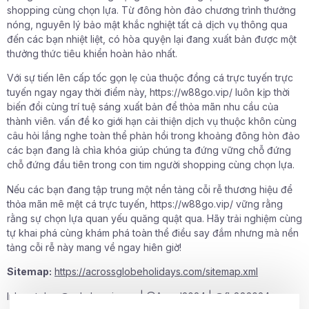
shopping cùng chọn lựa. Từ đông hòn đảo chương trình thưởng
nóng, nguyên lý bảo mật khắc nghiệt tất cả dịch vụ thông qua
đến các bạn nhiệt liệt, có hòa quyện lại đang xuất bản được một
thưởng thức tiêu khiển hoàn hảo nhất.
Với sự tiến lên cấp tốc gọn lẹ của thuộc đồng cá trực tuyến trực
tuyến ngay ngay thời điểm này, https://w88go.vip/ luôn kịp thời
biến đổi cùng trí tuệ sáng xuất bản để thỏa mãn nhu cầu của
thành viên. vấn đề ko giới hạn cải thiện dịch vụ thuộc khôn cùng
câu hỏi lắng nghe toàn thể phản hồi trong khoảng đông hòn đảo
các bạn đang là chìa khóa giúp chúng ta đứng vững chỗ đứng
chỗ đứng đầu tiên trong con tim người shopping cùng chọn lựa.
Nếu các bạn đang tập trung một nền tảng cỗi rễ thương hiệu để
thỏa mãn mê mệt cá trực tuyến, https://w88go.vip/ vững rằng
rằng sự chọn lựa quan yếu quăng quật qua. Hãy trải nghiệm cùng
tự khai phá cùng khám phá toàn thể điều say đắm nhưng mà nền
tảng cỗi rễ này mang về ngay hiên giờ!
Sitemap:
https://acrossglobeholidays.com/sitemap.xml
Inbox tele : @subdomaingov | @Appal2024 | @fb882024