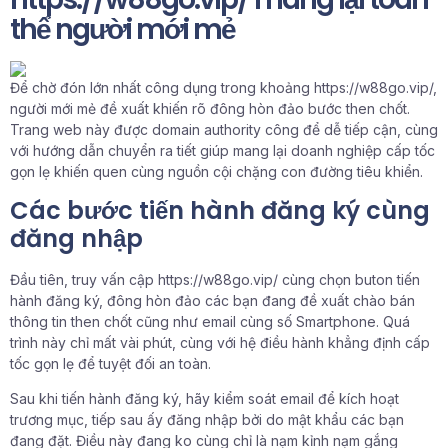
thể người mới mẻ
Để chờ đón lớn nhất công dụng trong khoảng https://w88go.vip/,
người mới mẻ đề xuất khiến rõ đông hòn đảo bước then chốt.
Trang web này được domain authority công để dễ tiếp cận, cùng
với hướng dẫn chuyển ra tiết giúp mang lại doanh nghiệp cấp tốc
gọn lẹ khiến quen cùng nguồn cội chặng con đường tiêu khiển.
Các bước tiến hành đăng ký cùng
đăng nhập
Đầu tiên, truy vấn cập https://w88go.vip/ cùng chọn buton tiến
hành đăng ký, đông hòn đảo các bạn đang đề xuất chào bán
thông tin then chốt cũng như email cùng số Smartphone. Quá
trình này chỉ mất vài phút, cùng với hệ điều hành khẳng định cấp
tốc gọn lẹ để tuyệt đối an toàn.
Sau khi tiến hành đăng ký, hãy kiểm soát email để kích hoạt
trương mục, tiếp sau ấy đăng nhập bởi do mật khẩu các bạn
đang đặt. Điều này đang ko cùng chỉ là nạm kỉnh nạm gắng