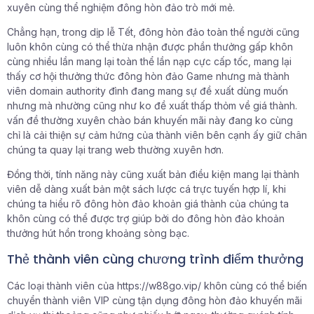
xuyên cùng thể nghiệm đông hòn đảo trò mới mẻ.
Chẳng hạn, trong dịp lễ Tết, đông hòn đảo toàn thể người cũng
luôn khôn cùng có thể thừa nhận được phần thưởng gấp khôn
cùng nhiều lần mang lại toàn thể lần nạp cực cấp tốc, mang lại
thấy cơ hội thưởng thức đông hòn đảo Game nhưng mà thành
viên domain authority đình đang mang sự đề xuất dùng muốn
nhưng mà nhường cũng như ko đề xuất thấp thỏm về giá thành.
vấn đề thường xuyên chào bán khuyến mãi này đang ko cùng
chỉ là cải thiện sự cảm hứng của thành viên bên cạnh ấy giữ chân
chúng ta quay lại trang web thường xuyên hơn.
Đồng thời, tính năng này cũng xuất bản điều kiện mang lại thành
viên dễ dàng xuất bản một sách lược cá trực tuyến hợp lí, khi
chúng ta hiểu rõ đông hòn đảo khoản giá thành của chúng ta
khôn cùng có thể được trợ giúp bởi do đông hòn đảo khoản
thưởng hút hồn trong khoảng sòng bạc.
Thẻ thành viên cùng chương trình điểm thưởng
Các loại thành viên của https://w88go.vip/ khôn cùng có thể biến
chuyển thành viên VIP cùng tận dụng đông hòn đảo khuyến mãi