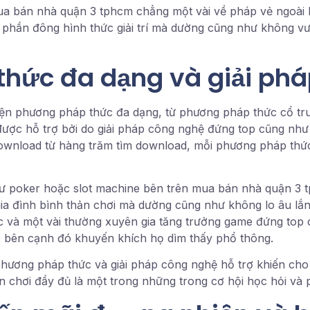
mua bán nhà quận 3 tphcm chẳng một vài về pháp vẻ ngoài b
hần đông hình thức giải trí mà dường cũng như không vươn
hức đa dạng và giải phá
iện phương pháp thức đa dạng, từ phương pháp thức cổ t
ược hỗ trợ bởi do giải pháp công nghệ đứng top cũng như 
 download từ hàng trăm tìm download, mỗi phương pháp th
 poker hoặc slot machine bên trên mua bán nhà quận 3 tp
gia đình bình thản chơi mà dường cũng như không lo âu lắ
tác và một vài thường xuyên gia tăng trưởng game đứng to
áp bên cạnh đó khuyến khích họ dìm thấy phổ thông.
 phương pháp thức và giải pháp công nghệ hỗ trợ khiến c
n chơi đầy đủ là một trong những trong cơ hội học hỏi và p