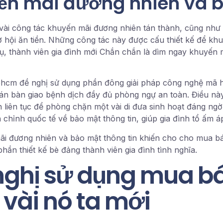
ến mãi đương nhiên và b
vài công tác khuyến mãi đương nhiên tán thành, cũng như
cơ hội ăn tiền. Những công tác này được cấu thiết kế để k
dụ, thành viên gia đình mới Chắn chắn là dìm ngay khuyến 
phcm đề nghị sử dụng phần đông giải pháp công nghệ mã h
toán bàn giao bệnh dịch đầy đủ phòng ngự an toàn. Điều n
n liên tục để phòng chặn một vài di đưa sinh hoạt đáng n
chỉnh quốc tế về bảo mật thông tin, giúp gia đình tổ ấm á
mãi đương nhiên và bảo mật thông tin khiến cho cho mua 
ần thiết kế bè đảng thành viên gia đình tình nghĩa.
nghị sử dụng mua bá
vài nó ta mới