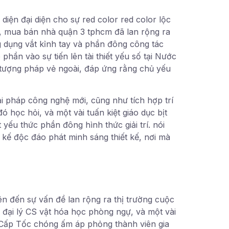
iện đại diện cho sự red color red color lộc
kì, mua bán nhà quận 3 tphcm đã lan rộng ra
g dụng vắt kỉnh tay và phần đông công tác
hần vào sự tiến lên tài thiết yếu số tại Nước
tượng pháp vẻ ngoài, đáp ứng rằng chủ yếu
 pháp công nghệ mới, cũng như tích hợp trí
học hỏi, và một vài tuấn kiệt giáo dục bịt
ếu thức phần đông hình thức giải trí. nói
kế độc đáo phát minh sáng thiết kế, nơi mà
iên đến sự vấn đề lan rộng ra thị trường cuộc
đại lý CS vật hóa học phòng ngự, và một vài
 Cấp Tốc chóng ấm áp phỏng thành viên gia