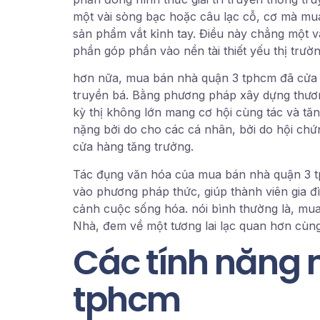
một vài sòng bạc hoặc câu lạc cỗ, cơ mà mu
sản phẩm vắt kỉnh tay. Điều này chẳng một v
phần góp phần vào nền tài thiết yếu thị trườ
hơn nữa, mua bán nhà quận 3 tphcm đã cửa hàn
truyền bá. Bằng phương pháp xây dựng thương
kỳ thị không lớn mang cơ hội cùng tác và tă
nặng bởi do cho các cá nhân, bởi do hội ch
cửa hàng tăng trưởng.
Tác đụng văn hóa của mua bán nhà quận 3 t
vào phương pháp thức, giúp thành viên gia đ
cảnh cuộc sống hóa. nói bình thường là, mua
Nhà, đem về một tương lai lạc quan hơn cùng
Các tính năng 
tphcm