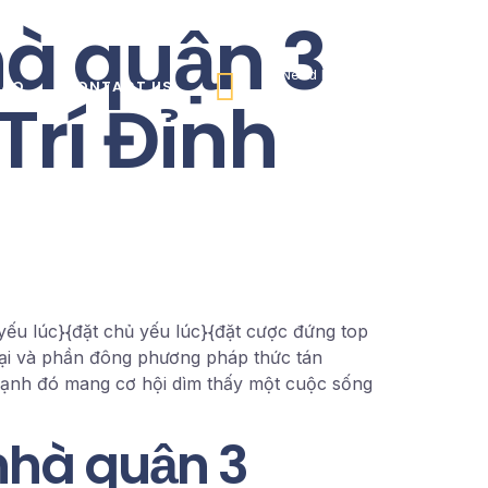
à quận 3
Need help? call us
FAQ
CONTACT US
Trí Đỉnh
+91 9920890835
yếu lúc}{đặt chủ yếu lúc}{đặt cược đứng top
đại và phần đông phương pháp thức tán
n cạnh đó mang cơ hội dìm thấy một cuộc sống
 nhà quận 3