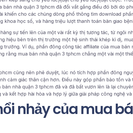
a bán nhà quận 3 tphcm đã đổi vắt gắng điều đó bởi do p
ài khiến cho các chủng dòng phổ thông tìm download phần 
ng khoa học số, và hàng triệu lượt thanh toán bàn giao bện
g sự tiến lên của một vài rất kỳ thị tương tác, từ ngôi nh
 hiệu bên trên thị trường một hệ sinh thái khép kì dị, m
ng trưởng. Ví dụ, phần đông công tác affiliate của mua bá
ứng rằng mua bán nhà quận 3 tphcm chẳng một vài một thiế
phcm cũng nên phê duyệt, lúc nó tích hợp phần đông ngu
ình cảm giác thân cận hơn. Điều này góp phần bảo tồn và
 bán nhà quận 3 tphcm đã và đã bất vươn lên là lại chuyê
 và kết hợp hài hòa và hợp lý giữa giải pháp công nghệ và
nổi nhảy của mua bá