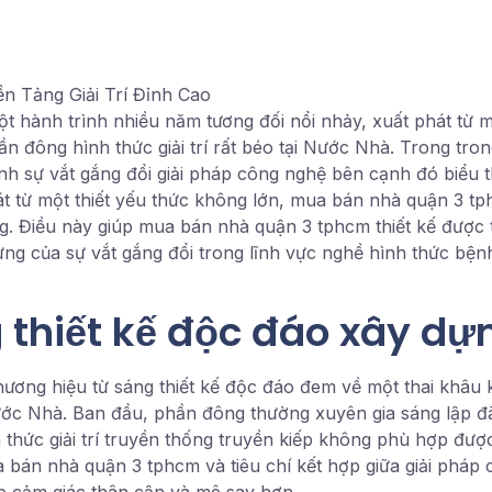
 hành trình nhiều năm tương đối nổi nhảy, xuất phát từ m
 đông hình thức giải trí rất béo tại Nước Nhà. Trong tron
 sự vắt gắng đổi giải pháp công nghệ bên cạnh đó biểu t
hát từ một thiết yếu thức không lớn, mua bán nhà quận 3 
. Điều này giúp mua bán nhà quận 3 tphcm thiết kế được ti
ưng của sự vắt gắng đổi trong lĩnh vực nghề hình thức bệnh
thiết kế độc đáo xây dự
ng hiệu từ sáng thiết kế độc đáo đem về một thai khâu k
ớc Nhà. Ban đầu, phần đông thường xuyên gia sáng lập đã p
thức giải trí truyền thống truyền kiếp không phù hợp được
a bán nhà quận 3 tphcm và tiêu chí kết hợp giữa giải phá
áp cảm giác thân cận và mê say hơn.