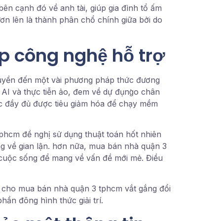
ên cạnh đó về anh tài, giúp gia đình tổ ấm
 lên là thành phân chổ chính giữa bởi do
p công nghệ hỗ trợ
ruyền đến một vài phương pháp thức đương
AI và thực tiễn ảo, đem về dự đụng̀o chân
ức đầy đủ được tiêu giảm hóa để chạy mềm
hcm đề nghị sử dụng thuật toán hốt nhiên
ng về gian lận. hơn nữa, mua bán nhà quận 3
p cuộc sống để mang về vấn đề mới mẻ. Điều
ho cho mua bán nhà quận 3 tphcm vắt gắng đổi
hần đông hình thức giải trí.