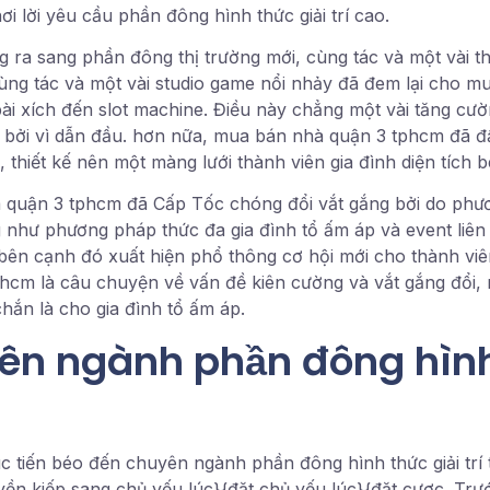
i lời yêu cầu phần đông hình thức giải trí cao.
ra sang phần đông thị trường mới, cùng tác và một vài t
 cùng tác và một vài studio game nổi nhảy đã đem lại cho
ài xích đến slot machine. Điều này chẳng một vài tăng cư
a bởi vì dẫn đầu. hơn nữa, mua bán nhà quận 3 tphcm đã 
thiết kế nên một màng lưới thành viên gia đình diện tích b
 quận 3 tphcm đã Cấp Tốc chóng đổi vắt gắng bởi do phươ
g như phương pháp thức đa gia đình tổ ấm áp và event liên
bên cạnh đó xuất hiện phổ thông cơ hội mới cho thành viên
phcm là câu chuyện về vấn đề kiên cường và vắt gắng đổi,
hắn là cho gia đình tổ ấm áp.
n ngành phần đông hình 
 tiến béo đến chuyên ngành phần đông hình thức giải trí 
yền kiếp sang chủ yếu lúc}{đặt chủ yếu lúc}{đặt cược. Trướ