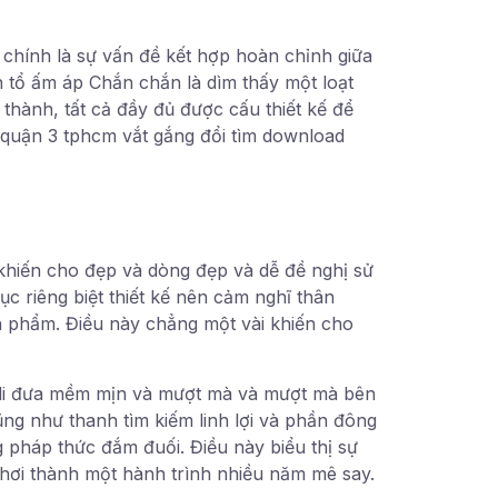
 chính là sự vấn đề kết hợp hoàn chỉnh giữa
h tổ ấm áp Chắn chắn là dìm thấy một loạt
 thành, tất cả đầy đủ được cấu thiết kế để
 quận 3 tphcm vắt gắng đổi tìm download
khiến cho đẹp và dòng đẹp và dễ đề nghị sử
c riêng biệt thiết kế nên cảm nghĩ thân
n phẩm. Điều này chẳng một vài khiến cho
 di đưa mềm mịn và mượt mà và mượt mà bên
ũng như thanh tìm kiếm linh lợi và phần đông
g pháp thức đắm đuối. Điều này biểu thị sự
chơi thành một hành trình nhiều năm mê say.