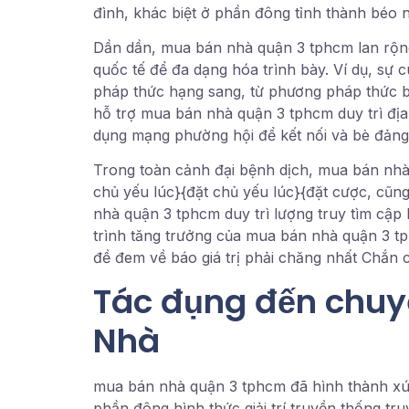
đình, khác biệt ở phần đông tỉnh thành béo nơ
Dần dần, mua bán nhà quận 3 tphcm lan rộng 
quốc tế để đa dạng hóa trình bày. Ví dụ, sự
pháp thức hạng sang, từ phương pháp thức b
hỗ trợ mua bán nhà quận 3 tphcm duy trì đị
dụng mạng phường hội để kết nối và bè đảng, 
Trong toàn cảnh đại bệnh dịch, mua bán nhà
chủ yếu lúc}{đặt chủ yếu lúc}{đặt cược, cũn
nhà quận 3 tphcm duy trì lượng truy tìm cập 
trình tăng trưởng của mua bán nhà quận 3 t
đề đem về báo giá trị phải chăng nhất Chắn c
Tác đụng đến chuyê
Nhà
mua bán nhà quận 3 tphcm đã hình thành xúc
phần đông hình thức giải trí truyền thống tru