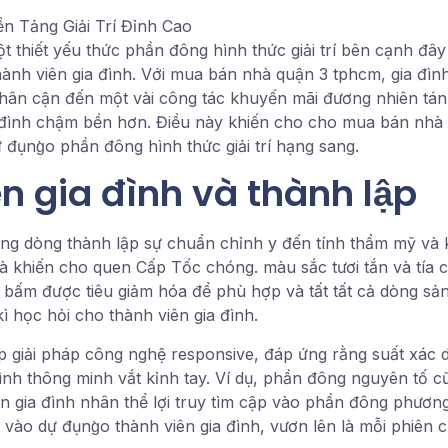
thiết yếu thức phần đông hình thức giải trí bên cạnh đây
hành viên gia đình. Với mua bán nhà quận 3 tphcm, gia đìn
à thân cận đến một vài công tác khuyến mãi đương nhiên tán
ia đình chậm bền hơn. Điều này khiến cho cho mua bán nhà
đụng̀o phần đông hình thức giải trí hạng sang.
n gia đình và thành lập
g dòng thành lập sự chuẩn chỉnh y đến tính thẩm mỹ và 
à khiến cho quen Cấp Tốc chóng. màu sắc tươi tắn và tía cụ
 bấm được tiêu giảm hóa để phù hợp và tất tất cả dòng sả
ì học hỏi cho thành viên gia đình.
p giải pháp công nghệ responsive, đáp ứng rằng suất xác
ình thông minh vắt kỉnh tay. Ví dụ, phần đông nguyên tố c
iên gia đình nhân thể lợi truy tìm cập vào phần đông phươn
o dự đụng̀o thành viên gia đình, vươn lên là mỗi phiên 