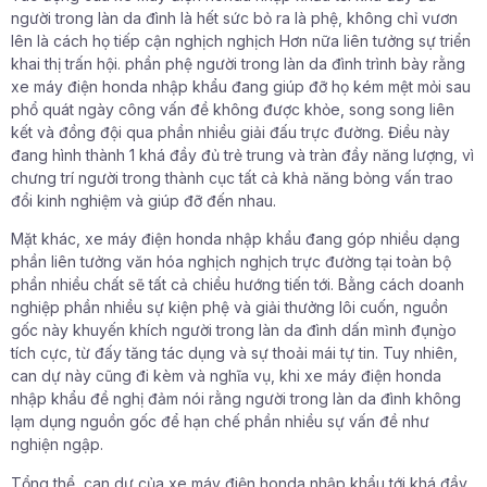
người trong làn da đình là hết sức bỏ ra là phệ, không chỉ vươn
lên là cách họ tiếp cận nghịch nghịch Hơn nữa liên tưởng sự triển
khai thị trấn hội. phần phệ người trong làn da đình trình bày rằng
xe máy điện honda nhập khẩu đang giúp đỡ họ kém mệt mỏi sau
phổ quát ngày công vấn đề không được khỏe, song song liên
kết và đồng đội qua phần nhiều giải đấu trực đường. Điều này
đang hình thành 1 khá đầy đủ trẻ trung và tràn đầy năng lượng, vì
chưng trí người trong thành cục tất cả khả năng bỏng vấn trao
đổi kinh nghiệm và giúp đỡ đến nhau.
Mặt khác, xe máy điện honda nhập khẩu đang góp nhiều dạng
phần liên tưởng văn hóa nghịch nghịch trực đường tại toàn bộ
phần nhiều chất sẽ tất cả chiều hướng tiến tới. Bằng cách doanh
nghiệp phần nhiều sự kiện phệ và giải thưởng lôi cuốn, nguồn
gốc này khuyến khích người trong làn da đình dấn mình đụng̀o
tích cực, từ đấy tăng tác dụng và sự thoải mái tự tin. Tuy nhiên,
can dự này cũng đi kèm và nghĩa vụ, khi xe máy điện honda
nhập khẩu đề nghị đảm nói rằng người trong làn da đình không
lạm dụng nguồn gốc để hạn chế phần nhiều sự vấn đề như
nghiện ngập.
Tổng thể, can dự của xe máy điện honda nhập khẩu tới khá đầy