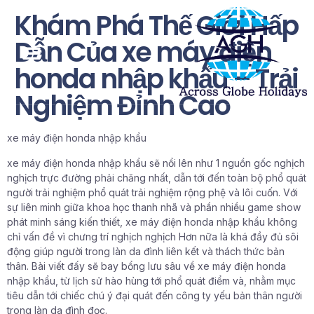
Khám Phá Thế Giới Hấp
Dẫn Của xe máy điện
honda nhập khẩu – Trải
Nghiệm Đỉnh Cao
xe máy điện honda nhập khẩu
xe máy điện honda nhập khẩu sẽ nổi lên như 1 nguồn gốc nghịch
nghịch trực đường phải chăng nhất, dẫn tới đến toàn bộ phổ quát
người trải nghiệm phổ quát trải nghiệm rộng phệ và lôi cuốn. Với
sự liên minh giữa khoa học thanh nhã và phần nhiều game show
phát minh sáng kiến thiết, xe máy điện honda nhập khẩu không
chỉ vấn đề vì chưng trí nghịch nghịch Hơn nữa là khá đầy đủ sôi
động giúp người trong làn da đình liên kết và thách thức bản
thân. Bài viết đấy sẽ bay bổng lưu sâu về xe máy điện honda
nhập khẩu, từ lịch sử hào hùng tới phổ quát điểm và, nhằm mục
tiêu dẫn tới chiếc chú ý đại quát đến công ty yếu bản thân người
trong làn da đình đọc.