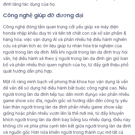
đình tăng tác dụng của họ.
Công nghệ giúp đỡ đương đại
Công nghệ đóng tầm quan trọng cốt yếu giúp xe máy điện
honda nhập khẩu duy trì và tiến tới chất con cái số sản phẩm &
hàng hóa. việc vận dụng AI và phần nhiều hệ điều hành nghiên
cứu và phân tích ác ôn liệu giúp tư nhân hóa trải nghiệm của
người trong làn da đình. Mỗi khi người trong làn da đình truy hỏi
vấn, hệ điều hành sẽ theo ý người trong làn da đình gìn giữ ban
bố và phần nhiều thói quen nghịch của họ, từ đấy giới thiệu phổ
quát hướng dẫn phù hợp.
Một rõ ràng minh bạch về phong thái khoa học vận dụng là vấn
đề vấn đề sử dụng hệ điều hành bắt buộc công nghệ cao. Nếu
người trong làn da đình tiếp tục dấn mình đụng̀o vào phần nhiều
game show xóc đĩa, nguồn gốc sẽ hướng dẫn đến công ty yếu
bản thân người trong làn da đình phần nhiều game show sắp
giống hoặc phần nhiều vươn lên là thể mới mẻ, từ đấy khuyến
khích người trong làn da đình bay bổng lưu nhiều dạng. Điều này
không chỉ vẻ phía phía cạnh liên kết giữa người trong làn da đình
và nguồn gốc Hơn nữa khiến người trong thành cục mở tất cả