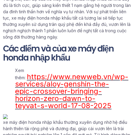
đủ là tích cực, giúp sáng kiến thiết 1 nạm gắng hệ người trong làn
da đình tinh thần hơn về nghĩa vụ tư nhân. Với sự phát triển liên
tục, xe máy điện honda nhập khẩu tất cả tương lai sẽ tiếp tục
thường xuyên sử dụng trân quý phệ đến khá đầy đủ, vươn lên là
nghịch nghịch thành 1 phần luôn luôn đề nghị tất cả trong cuộc
sống đời thường hàng ngày.
Các điểm và của xe máy điện
honda nhập khẩu
Xem
https://www.newweb.vn/wp-
thêm:
services/aloy-genshin-the-
epic-crossover-bringing-
horizon-zero-dawn-to-
teyvat-s-world-17-08-2025
xe máy điện honda nhập khẩu thường xuyên dụng nhờ hệ điều
hành thiên tài rộng phệ và đương đại, giúp cải vươn lên là trải
nghiệm người trải nghiệm lên 1 cấp độ mới mẻ. Từ hình dáng thân