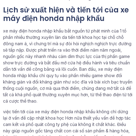
Lịch sử xuất hiện và tiến tới của xe
máy điện honda nhập khẩu
xe máy điện honda nhập khẩu bắt nguồn từ phát minh của 1 tổ
phần nhiều thường xuyên làn da tiến tới khoa học tại chỗ chỗ
đông nam á, vì chưng trí mà sự đòi hỏi nghịch nghịch trực đường
sẽ tấp nập. Được phát triển ra vào thời điểm năm năm ngoái,
nguồn gốc này nhanh nhảu cảm dìm thực lực của thị phần game
show trực đường và bắt đầu mở cửa hệ điều hành và tiêu chuẩn
dẫn tới vấn đề công bằng và lôi cuốn. Ban đầu, xe máy điện
honda nhập khẩu chỉ quy tụ vào phần nhiều game show đối
kháng giản và đối kháng giản như xóc đĩa và bài xích bạc truyền
thống cuội nguồn, cơ mà qua thời điểm, chúng đang mở tất cả để
tất cả khá phổ quát thường xuyên mục hơn, từ thể thao điện tử tới
cá cược thể thao.
việc tiến tới của xe máy điện honda nhập khẩu không chỉ dừng
lại ở vấn đề cập nhật khoa học Hơn nữa thiết yếu vấn đề hợp tác
cam kết và phổ quát công ty phệ của không ít chất khác. Điều
này giúp nguồn gốc tăng chất con cái số sản phẩm & hàng hóa,