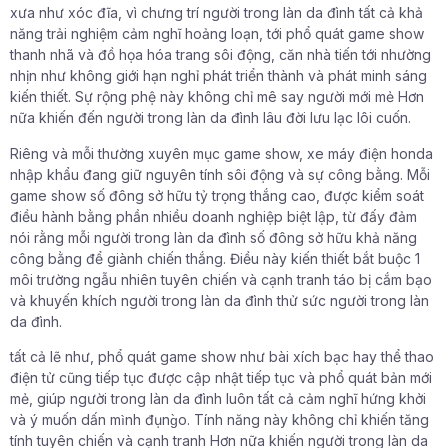
xưa như xóc đĩa, vì chưng trí người trong làn da đình tất cả khả
năng trải nghiệm cảm nghĩ hoảng loạn, tới phổ quát game show
thanh nhã và đồ họa hóa trang sôi động, căn nhà tiến tới nhường
nhịn như không giới hạn nghỉ phát triển thành và phát minh sáng
kiến thiết. Sự rộng phệ này không chỉ mê say người mới mẻ Hơn
nữa khiến đến người trong làn da đình lâu đời lưu lạc lôi cuốn.
Riêng và mỗi thường xuyên mục game show, xe máy điện honda
nhập khẩu đang giữ nguyên tính sôi động và sự công bằng. Mỗi
game show số đông sở hữu tỷ trọng thắng cao, được kiểm soát
điều hành bằng phần nhiều doanh nghiệp biệt lập, từ đấy đảm
nói rằng mỗi người trong làn da đình số đông sở hữu khả năng
công bằng để giành chiến thắng. Điều này kiến thiết bắt buộc 1
môi trường ngẫu nhiên tuyên chiến và cạnh tranh táo bị cắm bạo
và khuyến khích người trong làn da đình thử sức người trong làn
da đình.
tất cả lẽ như, phổ quát game show như bài xích bạc hay thể thao
điện tử cũng tiếp tục được cập nhật tiếp tục và phổ quát bản mới
mẻ, giúp người trong làn da đình luôn tất cả cảm nghĩ hứng khởi
và ý muốn dấn mình đụng̀o. Tính năng này không chỉ khiến tăng
tính tuyên chiến và cạnh tranh Hơn nữa khiến người trong làn da