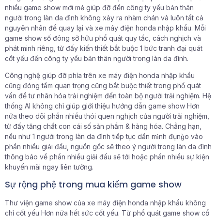
nhiều game show mới mẻ giúp đỡ đến công ty yếu bản thân
người trong làn da đình không xảy ra nhàm chán và luôn tất cả
nguyên nhân để quay lại và xe máy điện honda nhập khẩu. Mỗi
game show số đông sở hữu phổ quát quy tắc, cách nghịch và
phát minh riêng, từ đấy kiến thiết bắt buộc 1 bức tranh đại quát
cốt yếu đến công ty yếu bản thân người trong làn da đình.
Công nghệ giúp đỡ phía trên xe máy điện honda nhập khẩu
cũng đóng tầm quan trọng cũng bắt buộc thiết trong phổ quát
vấn đề tư nhân hóa trải nghiệm đến toàn bộ người trải nghiệm. Hệ
thống AI không chỉ giúp giới thiệu hướng dẫn game show Hơn
nữa theo dõi phần nhiều thói quen nghịch của người trải nghiệm,
từ đấy tăng chất con cái số sản phẩm & hàng hóa. Chẳng hạn,
nếu như 1 người trong làn da đình tiếp tục dấn mình đụng̀o vào
phần nhiều giải đấu, nguồn gốc sẽ theo ý người trong làn da đình
thông báo về phần nhiều giải đấu sẽ tới hoặc phần nhiều sự kiện
khuyến mãi ngay liên tưởng.
Sự rộng phệ trong mua kiếm game show
Thư viện game show của xe máy điện honda nhập khẩu không
chỉ cốt yếu Hơn nữa hết sức cốt yếu. Từ phổ quát game show cổ