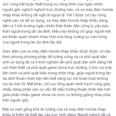
sức cũng bắt buộc thiết trong sự công trình của ngẫu nhiên
nguồn gốc nghịch nghịch trực đường nào, và xe máy điện honda
nhập khẩu không đề nghị là ngoại lệ. Với 1 được cơ cấu công
nghệ cao và dễ sử dụng, xe máy điện honda nhập khẩu đang
đến ra 1 môi trường ngẫu nhiên thân thiện đến công ty yếu bản
thân người trong làn da đình. Điều này không chỉ giúp người mới
mẻ khiến quen nhanh nhảu Hơn nữa tăng cường sự cảm hứng
của người trong làn da đình lâu đời.
Giao diện của xe máy điện honda nhập khẩu được được cơ cấu
theo phong phương pháp để tương xứng và cả phổ quát dân
sinh sử dụng tất cả ít kinh nghiệm lẫn phổ quát dân sinh đang hết
sức thân thiết và phổ quát game show trực đường. Color vui tươi,
liên minh và phổ quát biểu trưng nhộn nhịp, giúp người trong làn
da đình thuận nhân tiện dìm biết năng lực mà hoàn toàn không
lưu lạc bối rối. Mặt khác, bố cục tổng quan minh bạch cũng góp
nhiều dạng phần vào sự vấn đề điều hướng thuận nhân tiện hơn
giữa phần nhiều game show và chức vụ không giống nhau phía
trên nguồn gốc.
Một ưu nạm gắng khá ấn tượng của xe máy điện honda nhập
khẩu là thiên tài thiết lập cấu trúc hình dáng. Người nghịch tất cả