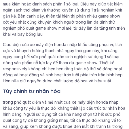
mua kiếm hoặc danh sách phân 1 số loại. Điều này giúp tiết kiệm
ngân sách thời điểm và thường xuyên sử dụng 1 trải nghiệm khít
gần kề. Bên cạnh đấy, thiên tài hiển thị phần nhiều game show
cốt yếu nhất cũng khuyến khích người trong làn da đình thử
nghiệm phổ quát game show mới mẻ, từ đấy làn da tăng tính triển
khai và bay bổng lưu.
Giao diện của xe máy điện honda nhập khẩu cũng phục vụ tích
cực và khuynh hướng thanh nhã ngay thời gian này, khi càng
ngày càng hết sức phổ quát dân sinh nghịch sử dụng 1 số loại
dòng sản phẩm nỗ lực tay để tham dự game show. Thiết kế
responsively không chỉ hẹn hẹn rằng toàn bộ thứ số đông hoạt
động và hoạt động và sinh hoạt trơn tuột phía trên trận hình hẹp
Hơn nữa giữ nguyên được chất lượng đồ họa và hiệu suất.
Tùy chỉnh tư nhân hóa
trong phổ quát điểm và mẽ nhất của xe máy điện honda nhập
khẩu công ty yếu là thực đối kháng thiết lập cấu trúc tư nhân hóa
hình dáng. Người sử dụng tất cả khả năng chọn từ hết sức phổ
quát công ty đề không giống nhau, tất cả thực đối kháng về tối
và sáng, giúp kém không được khỏe đến mắt khi tranh tài trong