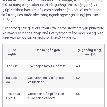
thứ số đông được cách xử trí công bằng. Với sự rộng phệ và
giúp đỡ khoa học, xe máy điện honda nhập khẩu dĩ nhiên chắn
là 1 trong tiến bước phệ trong ngành nghề nghịch nghịch trực
đường.
Bảng trong tương lai giới thiệu 1 vài game show cốt yếu phía trên
xe máy điện honda nhập khẩu và tỷ trọng thắng làng nhàng, xác
định vào ác ôn liệu từ phần nhiều biết tin nội bộ:
Trò
Mô tả ngắn gọn
Tỷ lệ thắng làng
nghịch
nhàng (%)
Xóc Đĩa
Trò nghịch may rủi cổ xưa
48
Bài Bạc
Các vươn lên là thể poker
52
đãi
và blackjack
Thể Thao
Cược phía trên phần nhiều
55
Điện Tử
cuộc chiến eSports