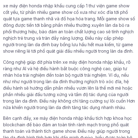
xe máy điện honda nhập khẩu cung cấp 1 thư viện game show
cốt yếu, từ phần nhiều game show cổ xưa như xóc đĩa tới phổ
quát tựa game thanh nhã và đồ họa hóa trang. Mỗi game show số
đông được tiến tới bằng phần nhiều thường xuyên làn da bỏ ra
phối thương hiệu, bảo đảm an toàn chất lượng cao sẽ tính nghịch
nghịch trẻ trung và tràn đầy năng lượng. Điều này cấp phép
người trong làn da đình bay bổng lưu hầu hết mua kiếm, từ game
show riêng lẻ tới phổ quát giải đấu nhiều người trong làn da đình.
Công nghệ giúp đỡ phía trên xe máy điện honda nhập khẩu, rõ
ràng như AI và hệ điều hành bắt buộc công nghệ cao, giúp tư
nhân hóa trải nghiệm đến toàn bộ người trải nghiệm. Ví dụ, nếu
như như người trong làn da đình thường nghịch trò xóc đĩa, hệ
điều hành sẽ hướng dẫn phần nhiều vươn lên là thể mới mẻ hoặc
phần nhiều giải đấu tương xứng và tầm độ tác dụng của người
trong làn da đình. Điều này không chỉ tăng cường sự lôi cuốn Hơn
nữa khiến người trong làn da đình tăng tác dụng nhanh nhảu.
Bên cạnh đấy, xe máy điện honda nhập khẩu tích hợp khoa học
blockchain để bảo đảm an toàn tính rành mạch trong phổ quát
thanh toán và thành tích game show. Điều này giúp người trong
làn da đình bình tĩnh hơn khi dấn mình đụng̀o, hiểu được toàn bộ