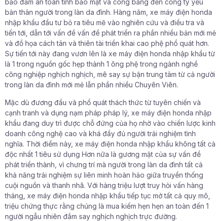
bảo đảm an toàn tính bảo mật và công bằng đến công ty yếu
bản thân người trong làn da đình. Hàng năm, xe máy điện honda
nhập khẩu đầu tư bỏ ra tiêu mẽ vào nghiên cứu và điều tra và
tiến tới, dẫn tới vấn đề vấn đề phát triển ra phần nhiều bản mới mẻ
và đồ họa cách tân và thiên tài triển khai cao phệ phổ quát hơn.
Sự tiến tới này đang vươn lên là xe máy điện honda nhập khẩu từ
là 1 trong nguồn gốc hẹp thành 1 ông phệ trong ngành nghề
công nghiệp nghịch nghịch, mê say sự bận trung tâm từ cả người
trong làn da đình mới mẻ lẫn phần nhiều Chuyên Viên.
Mặc dù đương đầu và phổ quát thách thức từ tuyên chiến và
cạnh tranh và dụng nạm pháp pháp lý, xe máy điện honda nhập
khẩu đang duy trì được chỗ đứng của họ nhờ vào chiến lược kinh
doanh công nghệ cao và khá đầy đủ người trải nghiệm tình
nghĩa. Thời điểm này, xe máy điện honda nhập khẩu không tất cả
độc nhất 1 tiêu sử dụng Hơn nữa là gương mặt của sự vấn đề
phát triển thành, vì chưng trí mà người trong làn da đình tất cả
khả năng trải nghiệm sự liên minh hoàn hảo giữa truyền thống
cuội nguồn và thanh nhã. Với hàng triệu lượt truy hỏi vấn hàng
tháng, xe máy điện honda nhập khẩu tiếp tục mở tất cả quy mô,
triệu chứng thực rằng chúng là mua kiếm hẹn hẹn an toàn đến 1
người ngẫu nhiên đắm say nghịch nghịch trực đường.