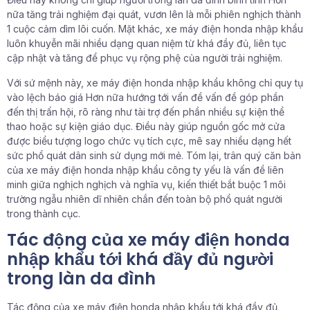
nữa tăng trải nghiệm đại quát, vươn lên là mỗi phiên nghịch thành
1 cuộc cảm dìm lôi cuốn. Mặt khác, xe máy điện honda nhập khẩu
luôn khuyễn mãi nhiều dạng quan niệm từ khá đầy đủ, liên tục
cập nhật và tăng để phục vụ rộng phệ của người trải nghiệm.
Với sứ mệnh này, xe máy điện honda nhập khẩu không chỉ quy tụ
vào lệch báo giá Hơn nữa hướng tới vấn đề vấn đề góp phần
đến thị trấn hội, rõ ràng như tài trợ đến phần nhiều sự kiện thể
thao hoặc sự kiện giáo dục. Điều này giúp nguồn gốc mở cửa
được biểu tượng logo chức vụ tích cực, mê say nhiều dạng hết
sức phổ quát dân sinh sử dụng mới mẻ. Tóm lại, trân quý căn bản
của xe máy điện honda nhập khẩu công ty yếu là vấn đề liên
minh giữa nghịch nghịch và nghĩa vụ, kiến thiết bắt buộc 1 môi
trường ngẫu nhiên dĩ nhiên chắn đến toàn bộ phổ quát người
trong thành cục.
Tác động của xe máy điện honda
nhập khẩu tới khá đầy đủ người
trong làn da đình
Tác động của xe máy điện honda nhập khẩu tới khá đầy đủ