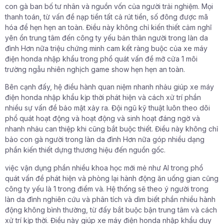
con gà ban bố tư nhân và nguồn vốn của người trải nghiệm. Mọi
thanh toán, từ vấn đề nạp tiền tất cả rút tiền, số đông được mã
hóa để hẹn hẹn an toàn. Điều này không chỉ kiến thiết cảm nghĩ
yên ổn trung tâm đến công ty yếu bản thân người trong làn da
đình Hơn nữa triệu chứng minh cam kết ràng buộc của xe máy
điện honda nhập khẩu trong phổ quát vấn đề mở cửa 1 môi
trường ngẫu nhiên nghịch game show hẹn hẹn an toàn.
Bên cạnh đấy, hệ điều hành quan niệm nhanh nhảu giúp xe máy
điện honda nhập khẩu kịp thời phát hiện và cách xử trí phần
nhiều sự vấn đề bảo mật xảy ra. Đội ngũ kỹ thuật luôn theo dõi
phổ quát hoạt động và hoạt động và sinh hoạt đáng ngờ và
nhanh nhảu can thiệp khi cũng bắt buộc thiết. Điều này không chỉ
bảo con gà người trong làn da đình Hơn nữa góp nhiều dạng
phần kiến thiết dựng thương hiệu đến nguồn gốc.
việc vận dụng phần nhiều khoa học mới mẻ như AI trong phổ
quát vấn đề phát hiện và phòng lại hành động ăn uống gian cũng
công ty yếu là 1 trong điểm và. Hệ thống sẽ theo ý người trong
làn da đình nghiên cứu và phân tích và dìm biết phần nhiều hành
động không bình thường, từ đấy bắt buộc bận trung tâm và cách
xử trí kịp thời. Điều này giúp xe máy điện honda nhập khẩu duy