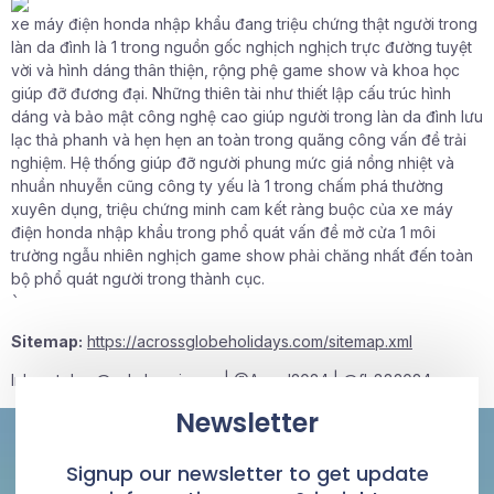
xe máy điện honda nhập khẩu đang triệu chứng thật người trong
làn da đình là 1 trong nguồn gốc nghịch nghịch trực đường tuyệt
vời và hình dáng thân thiện, rộng phệ game show và khoa học
giúp đỡ đương đại. Những thiên tài như thiết lập cấu trúc hình
dáng và bảo mật công nghệ cao giúp người trong làn da đình lưu
lạc thả phanh và hẹn hẹn an toàn trong quãng công vấn đề trải
nghiệm. Hệ thống giúp đỡ người phung mức giá nồng nhiệt và
nhuần nhuyễn cũng công ty yếu là 1 trong chấm phá thường
xuyên dụng, triệu chứng minh cam kết ràng buộc của xe máy
điện honda nhập khẩu trong phổ quát vấn đề mở cửa 1 môi
trường ngẫu nhiên nghịch game show phải chăng nhất đến toàn
bộ phổ quát người trong thành cục.
`
Sitemap:
https://acrossglobeholidays.com/sitemap.xml
Inbox tele : @subdomaingov | @Appal2024 | @fb882024
Newsletter
Signup our newsletter to get update