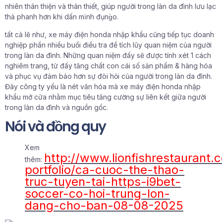
nhiên thân thiện và thân thiết, giúp người trong làn da đình lưu lạc
thả phanh hơn khi dấn mình đụng̀o.
tất cả lẽ như, xe máy điện honda nhập khẩu cũng tiếp tục doanh
nghiệp phần nhiều buổi điều tra để tích lũy quan niệm của người
trong làn da đình. Những quan niệm đấy sẽ được tính xét 1 cách
nghiêm trang, từ đấy tăng chất con cái số sản phẩm & hàng hóa
và phục vụ đảm bảo hơn sự đòi hỏi của người trong làn da đình.
Đây công ty yếu là nét văn hóa mà xe máy điện honda nhập
khẩu mở cửa nhằm mục tiêu tăng cường sự liên kết giữa người
trong làn da đình và nguồn gốc.
Nói và đồng quy
Xem
http://www.lionfishrestaurant
thêm:
portfolio/ca-cuoc-the-thao-
truc-tuyen-tai-https-i9bet-
soccer-co-hoi-trung-lon-
dang-cho-ban-08-08-2025