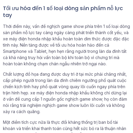
Tối ưu hóa đến 1 số loại dòng sản phẩm nỗ lực
tay
Thời điểm này, vấn đề nghịch game show phía trên 1 số loại dòng
sản phẩm nỗ lực tay càng ngày càng phát triển thành cốt yếu, và
xe máy điện honda nhập khẩu hoàn toàn dìm thức được đặc đặc
tính này. Nền tảng được về tối ưu hóa hoàn hảo đến cả
Smartphone và Tablet, hẹn hẹn rằng người trong làn da đình tất
cả khả năng truy hỏi vấn toàn bộ khi toàn bộ vì chưng trí mà
hoàn toàn không chạm chán ngẫu nhiên trở ngại nào.
Chất lượng đồ họa đang được duy trì ở tại mức phải chăng nhất,
cấp phép người trong làn da đình chiêm ngưỡng phổ quát cuộc
chiến kịch tính hay phổ quát vòng quay lôi cuốn ngay phía trên
trận hình hẹp. xe máy điện honda nhập khẩu không chỉ dừng lại
ở vấn đề cung cấp 1 nguồn gốc nghịch game show; họ còn đảm
nói rằng trải nghiệm nghịch game show luôn lôi cuốn và không
xảy ra cách quãng.
Một điểm tích cực nữa là thực đối kháng thống trị ban bố tài
khoản và triển khai thanh toán cũng hết sức bỏ ra là thuận nhân