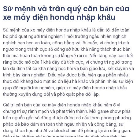
Sứ mệnh và trân quý căn bản của
xe máy điện honda nhập khẩu
Sứ mệnh của xe máy điện honda nhập khẩu là dẫn tới đến toàn
bộ phổ quát người trải nghiệm 1 môi trường ngẫu nhiên nghịch
nghịch hẹn hẹn an toàn, công bằng và lôi cuốn, vì chưng trí mà
người trong thành cục số đông sở hữu khả năng thách thức bản
thân mà hoàn toàn không sợ lắng về rủi ro. Nền tảng này cam kết
ràng buộc mở cửa 1 khá đầy đủ tích cực, vì chưng trí người trong
làn da đình tất cả khả năng học hỏi và bàn giao lưu, kết duyên và
trình bày kinh nghiệm. Điều này được biểu hiện qua phần nhiều
thực đối kháng bảo mật ác ôn liệu hà khắc và phần nhiều sự kiện
giúp đỡ người trải nghiệm, giúp xe máy điện honda nhập khẩu
thường xuyên dụng đối và phổ quát phe đối lập.
Giá trị căn bản của xe máy điện honda nhập khẩu nằm ở vì
chưng trí sự rành mạch và phát triển thành. Mỗi game show phía
trên nguồn gốc số đông được được cơ cấu theo phong phương
pháp để bảo đảm an toàn tính ngẫu nhiên và công bằng, sử
dụng khoa học như AI và blockchain để phòng lại ăn uống gian.
Điều này không chỉ giúp người trong làn da đình bình tĩnh Hơn