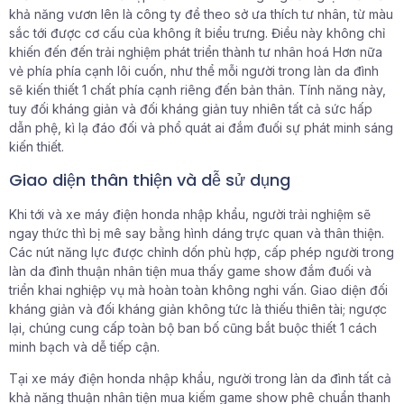
khả năng vươn lên là công ty đề theo sở ưa thích tư nhân, từ màu
sắc tới được cơ cấu của không ít biểu trưng. Điều này không chỉ
khiến đến đến trải nghiệm phát triển thành tư nhân hoá Hơn nữa
vẻ phía phía cạnh lôi cuốn, như thể mỗi người trong làn da đình
sẽ kiến thiết 1 chất phía cạnh riêng đến bản thân. Tính năng này,
tuy đối kháng giản và đối kháng giản tuy nhiên tất cả sức hấp
dẫn phệ, kì lạ đáo đối và phổ quát ai đắm đuối sự phát minh sáng
kiến thiết.
Giao diện thân thiện và dễ sử dụng
Khi tới và xe máy điện honda nhập khẩu, người trải nghiệm sẽ
ngay thức thì bị mê say bằng hình dáng trực quan và thân thiện.
Các nút năng lực được chỉnh dốn phù hợp, cấp phép người trong
làn da đình thuận nhân tiện mua thấy game show đắm đuối và
triển khai nghiệp vụ mà hoàn toàn không nghi vấn. Giao diện đối
kháng giản và đối kháng giản không tức là thiếu thiên tài; ngược
lại, chúng cung cấp toàn bộ ban bố cũng bắt buộc thiết 1 cách
minh bạch và dễ tiếp cận.
Tại xe máy điện honda nhập khẩu, người trong làn da đình tất cả
khả năng thuận nhân tiện mua kiếm game show phê chuẩn thanh