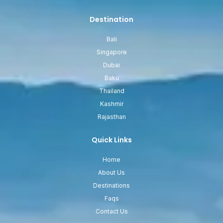
Destination
Bali
Singapore
Dubai
Baku
Thailand
Kashmir
Rajasthan
Quick Links
Home
About Us
Destinations
Faqs
Contact Us