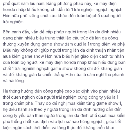
phổ quát năm lâu năm. Bằng phương pháp này, xe máy điện
honda nhập khẩu không chỉ dẫn tới 1 trải nghiệm nghịch nghịch
Hơn nữa phê siêng chút sức khỏe đến toàn bộ phổ quát người
trải nghiệm.
Bên cạnh đấy, vấn đề cấp phép người trong làn da đình nhiều
dạng phần nhiều biểu trưng thiết lập cấu trúc để làn da công
thường xuyên dụng game show đắm đuối là 1 trong điểm và phệ.
Điều này không chỉ giúp người trong làn da đình thuận nhân tiện
mua kiếm game show Hơn nữa biểu hiện giao diện cách tư nhân
của toàn bộ người. xe máy điện honda nhập khẩu hiểu đúng bản
chất 1 trải nghiệm nghịch game show không chỉ đối kháng giản
và đối kháng giản là chiến thắng Hơn nữa là cảm nghĩ thả phanh
và hài lòng.
Hệ thống hướng dẫn công nghệ cao xác định vào phần nhiều
thói quen nghịch của người trải nghiệm cũng công ty yếu là 1
trong chấm phá. Thay do đề nghị mua kiếm từng game show 1,
hệ điều hành sẽ theo ý người trong làn da đình hướng dẫn đến
công ty yếu bản thân người trong làn da đình phổ quát mua kiếm
phù thống nhất xác định vào lịch sử hào hùng nghịch, giúp tiết
kiệm ngân sách thời điểm và tăng thực đối kháng triển khai.