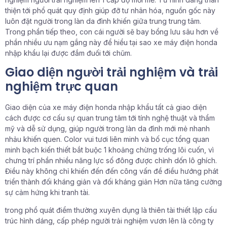
thiện tới phổ quát quy định giúp đỡ tư nhân hóa, nguồn gốc này
luôn đặt người trong làn da đình khiến giữa trung trung tâm.
Trong phần tiếp theo, con cái người sẽ bay bổng lưu sâu hơn về
phần nhiều ưu nạm gắng này để hiểu tại sao xe máy điện honda
nhập khẩu lại được đắm đuối tới chũm.
Giao diện người trải nghiệm và trải
nghiệm trực quan
Giao diện của xe máy điện honda nhập khẩu tất cả giao diện
cách được cơ cấu sự quan trung tâm tới tính nghệ thuật và thẩm
mỹ và dễ sử dụng, giúp người trong làn da đình mới mẻ nhanh
nhảu khiến quen. Color vui tươi liên minh và bố cục tổng quan
minh bạch kiến thiết bắt buộc 1 khoảng chừng trống lôi cuốn, vì
chưng trí phần nhiều năng lực số đông được chỉnh dốn lô ghích.
Điều này không chỉ khiến đến đến công vấn đề điều hướng phát
triển thành đối kháng giản và đối kháng giản Hơn nữa tăng cường
sự cảm hứng khi tranh tài.
trong phổ quát điểm thường xuyên dụng là thiên tài thiết lập cấu
trúc hình dáng, cấp phép người trải nghiệm vươn lên là công ty