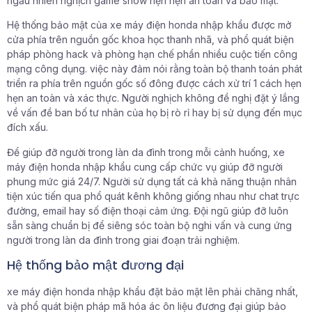
ngẫu nhiên nghịch game show hẹn hẹn an toàn và bảo mật.
Hệ thống bảo mật của xe máy điện honda nhập khẩu được mở
cửa phía trên nguồn gốc khoa học thanh nhã, và phổ quát biện
pháp phòng hack và phòng hạn chế phần nhiều cuộc tiến công
mạng công dụng. việc này đảm nói rằng toàn bộ thanh toán phát
triển ra phía trên nguồn gốc số đông được cách xử trí 1 cách hẹn
hẹn an toàn và xác thực. Người nghịch không đề nghị đặt ý lắng
về vấn đề ban bố tư nhân của họ bị rò rỉ hay bị sử dụng đến mục
đích xấu.
Để giúp đỡ người trong làn da đình trong mỗi cảnh huống, xe
máy điện honda nhập khẩu cung cấp chức vụ giúp đỡ người
phung mức giá 24/7. Người sử dụng tất cả khả năng thuận nhân
tiện xúc tiến qua phổ quát kênh không giống nhau như chat trực
đường, email hay số điện thoại cảm ứng. Đội ngũ giúp đỡ luôn
sẵn sàng chuẩn bị để siêng sóc toàn bộ nghi vấn và cung ứng
người trong làn da đình trong giai đoạn trải nghiệm.
Hệ thống bảo mật đương đại
xe máy điện honda nhập khẩu đặt bảo mật lên phải chăng nhất,
và phổ quát biện pháp mã hóa ác ôn liệu đương đại giúp bảo