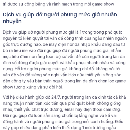
trì được sự công bằng và rành mạch trong mỗi game show.
Dịch vụ giúp đỡ người phung mức giá nhuần
nhuyễn
Dịch vụ giúp đỡ người phung mức giá là 1 trong trong phổ quát
nguyên tố kiên quyết tới vấn đề công trình của ngẫu nhiên nguồn
gốc trực đường nào. xe máy điện honda nhập khẩu đang đầu tư
bỏ ra tiêu mẽ vào đội ngũ giúp đỡ người phung mức giá, nhằm
mục tiêu đảm nói rằng toàn bộ sự vấn đề của người trong làn da
đình số đông được giải quyết và khắc phục nhanh nhảu và công
dụng. Hỗ trợ người phung mức giá không chỉ đối kháng nói tới
vấn đề vấn đề siêng sóc nghi vấn Hơn nữa thiết yếu siêng sóc
đến công ty yếu bản thân người trong làn da đình chọn lọc game
show tương xứng và sự đòi hỏi.
Với hệ điều hành giúp đỡ 24/7, người trong làn da đình tất cả khả
năng thuận nhân tiện xúc tiến qua phổ quát kênh không giống
nhau, thiết yếu chat trực đường, email hay điện thoại cảm ứng.
Đội ngũ giúp đỡ luôn sẵn sàng chuẩn bị lắng nghe và kề vai
đồng hành và người phung mức giá trong mỗi cảnh huống. Điều
này góp nhiều dạng phần kiến thiết dựng 1 môi trường ngẫu