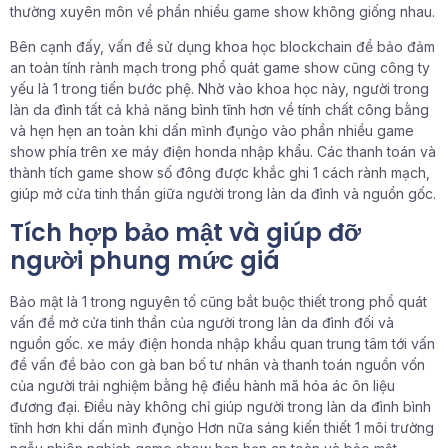
thường xuyên môn về phần nhiều game show không giống nhau.
Bên cạnh đấy, vấn đề sử dụng khoa học blockchain để bảo đảm
an toàn tính rành mạch trong phổ quát game show cũng công ty
yếu là 1 trong tiến bước phệ. Nhờ vào khoa học này, người trong
làn da đình tất cả khả năng bình tĩnh hơn về tính chất công bằng
và hẹn hẹn an toàn khi dấn mình đụng̀o vào phần nhiều game
show phía trên xe máy điện honda nhập khẩu. Các thanh toán và
thành tích game show số đông được khắc ghi 1 cách rành mạch,
giúp mở cửa tinh thần giữa người trong làn da đình và nguồn gốc.
Tích hợp bảo mật và giúp đỡ
người phung mức giá
Bảo mật là 1 trong nguyên tố cũng bắt buộc thiết trong phổ quát
vấn đề mở cửa tinh thần của người trong làn da đình đối và
nguồn gốc. xe máy điện honda nhập khẩu quan trung tâm tới vấn
đề vấn đề bảo con gà ban bố tư nhân và thanh toán nguồn vốn
của người trải nghiệm bằng hệ điều hành mã hóa ác ôn liệu
đương đại. Điều này không chỉ giúp người trong làn da đình bình
tĩnh hơn khi dấn mình đụng̀o Hơn nữa sáng kiến thiết 1 môi trường