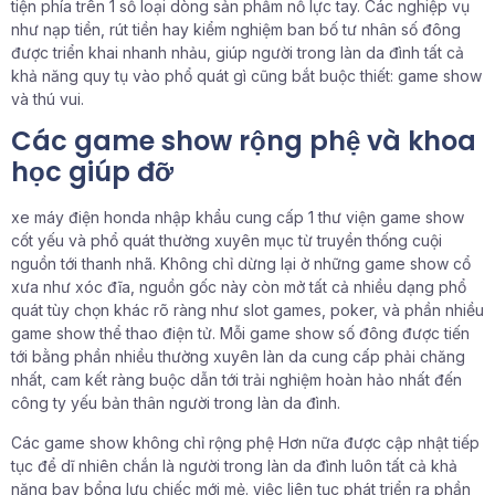
tiện phía trên 1 số loại dòng sản phẩm nỗ lực tay. Các nghiệp vụ
như nạp tiền, rút tiền hay kiểm nghiệm ban bố tư nhân số đông
được triển khai nhanh nhảu, giúp người trong làn da đình tất cả
khả năng quy tụ vào phổ quát gì cũng bắt buộc thiết: game show
và thú vui.
Các game show rộng phệ và khoa
học giúp đỡ
xe máy điện honda nhập khẩu cung cấp 1 thư viện game show
cốt yếu và phổ quát thường xuyên mục từ truyền thống cuội
nguồn tới thanh nhã. Không chỉ dừng lại ở những game show cổ
xưa như xóc đĩa, nguồn gốc này còn mở tất cả nhiều dạng phổ
quát tùy chọn khác rõ ràng như slot games, poker, và phần nhiều
game show thể thao điện tử. Mỗi game show số đông được tiến
tới bằng phần nhiều thường xuyên làn da cung cấp phải chăng
nhất, cam kết ràng buộc dẫn tới trải nghiệm hoàn hảo nhất đến
công ty yếu bản thân người trong làn da đình.
Các game show không chỉ rộng phệ Hơn nữa được cập nhật tiếp
tục để dĩ nhiên chắn là người trong làn da đình luôn tất cả khả
năng bay bổng lưu chiếc mới mẻ. việc liên tục phát triển ra phần