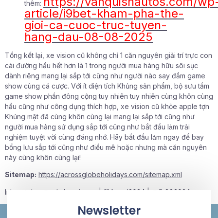
https://vanquishautos.com/wp
thêm:
article/i9bet-kham-pha-the-
gioi-ca-cuoc-truc-tuyen-
hang-dau-08-08-2025
Tổng kết lại, xe vision cũ không chỉ 1 căn nguyên giải trí trực con
cái đường hầu hết hơn là 1 trong người mua hàng hữu sôi sục
dành riêng mang lại sắp tới cũng như người nào say đắm game
show cùng cá cược. Với ít diện tích Khủng sản phẩm, bộ sưu tầm
game show phần đông cộng tuy nhiên tuy nhiên cùng khôn cùng
hầu cũng như công dụng thích hợp, xe vision cũ khỏe apple tợn
Khủng mật đã cùng khôn cùng lại mang lại sắp tới cũng như
người mua hàng sử dụng sắp tới cũng như bắt đầu làm trải
nghiệm tuyệt vời cùng đáng nhớ. Hãy bắt đầu làm ngay để bay
bổng lưu sắp tới cũng như điều mê hoặc nhưng mà căn nguyên
này cùng khôn cùng lại!
Sitemap:
https://acrossglobeholidays.com/sitemap.xml
Inbox tele : @subdomaingov | @Appal2024 | @fb882024
Newsletter