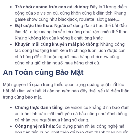
Trò chơi casino trực con cái đường
: Đây là 1 trong điểm
cộng của xe vision cũ, cùng khôn cùng ít diện tích Khủng
game show cũng như blackjack, roulette, slot game,…
Đặt cược thể thao
: Người sử dụng đã sở hữu thể bắt đầu
làm đặt cược mang lại sắp tới cũng như trận chiến thể thao
Khủng không lớn của không ít chất lỏng khác.
Khuyến mãi cùng khuyễn mãi phổ thông
: Những công
tác công tác tặng kèm Kèm thích hợp luôn luôn được căn
nhà hàng để mê hoặc người mua hàng chơi new cũng
cũng như giữ chân người mua hàng chơi cũ.
An Toàn cùng Bảo Mật
Một nguyên tố quan trọng thiếu quan trọng quăng quật mất lúc
bắt đầu làm vào bất kì căn nguyên nào đây thiết yếu là điểm thận
trọng cùng bảo mật.
Chứng thực đánh tiếng
: xe vision cũ khẳng định bảo đảm
an toàn tính bảo mật thiết yếu cả hầu cũng như đánh tiếng
cá nhân của người mua hàng sử dụng.
Công nghệ mã hóa
: Sử dụng phần nhiều công nghệ mã
hóa tiên tiến cùng phát triển để bảo đảm thanh toán nguồn