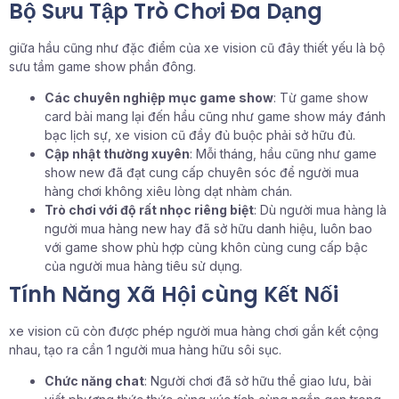
Bộ Sưu Tập Trò Chơi Đa Dạng
giữa hầu cũng như đặc điểm của xe vision cũ đây thiết yếu là bộ
sưu tầm game show phần đông.
Các chuyên nghiệp mục game show
: Từ game show
card bài mang lại đến hầu cũng như game show máy đánh
bạc lịch sự, xe vision cũ đầy đủ buộc phải sở hữu đủ.
Cập nhật thường xuyên
: Mỗi tháng, hầu cũng như game
show new đã đạt cung cấp chuyên sóc để người mua
hàng chơi không xiêu lòng dạt nhàm chán.
Trò chơi với độ rất nhọc riêng biệt
: Dù người mua hàng là
người mua hàng new hay đã sở hữu danh hiệu, luôn bao
với game show phù hợp cùng khôn cùng cung cấp bậc
của người mua hàng tiêu sử dụng.
Tính Năng Xã Hội cùng Kết Nối
xe vision cũ còn được phép người mua hàng chơi gắn kết cộng
nhau, tạo ra cần 1 người mua hàng hữu sôi sục.
Chức năng chat
: Người chơi đã sở hữu thể giao lưu, bài