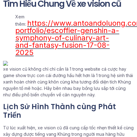
Tìm Hiểu Chung Về xe vision cũ
Xem
https://www.antoandoluong.c
thêm:
portfolio/escoffier-genshin-a-
symphony-of-culinary-art-
and-fantasy-fusion-17-08-
2025
xe vision cũ không chỉ chỉ cần là 1 trong website cá cược hay
game show trực con cái đường hầu hết hơn là 1 trong hệ sinh thái
xanh hoàn chỉnh cùng khôn cùng kha tương đối diện tích Khủng
nguyên tố mê hoặc. Hãy bên nhau bay bổng lưu sắp tới cũng
như điều phổ biến chuyển về căn nguyên này.
Lịch Sử Hình Thành cùng Phát
Triển
Từ lúc xuất hiện, xe vision cũ đã cung cấp tốc nhẹn thiết kế cùng
xây dựng được tiếng vang Khủng trong người mua hàng hữu