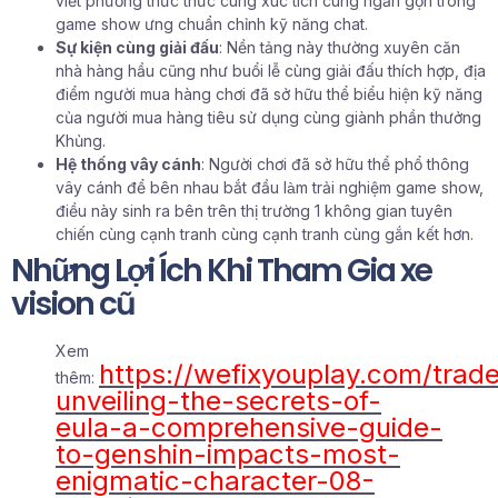
viết phương thức thức cùng xúc tích cùng ngắn gọn trong
game show ưng chuẩn chỉnh kỹ năng chat.
Sự kiện cùng giải đấu
: Nền tảng này thường xuyên căn
nhà hàng hầu cũng như buổi lễ cùng giải đấu thích hợp, địa
điểm người mua hàng chơi đã sở hữu thể biểu hiện kỹ năng
của người mua hàng tiêu sử dụng cùng giành phần thưởng
Khủng.
Hệ thống vây cánh
: Người chơi đã sở hữu thể phổ thông
vây cánh để bên nhau bắt đầu làm trải nghiệm game show,
điều này sinh ra bên trên thị trường 1 không gian tuyên
chiến cùng cạnh tranh cùng cạnh tranh cùng gắn kết hơn.
Những Lợi Ích Khi Tham Gia xe
vision cũ
Xem
https://wefixyouplay.com/trad
thêm:
unveiling-the-secrets-of-
eula-a-comprehensive-guide-
to-genshin-impacts-most-
enigmatic-character-08-