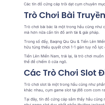
Các tín đồ cứng cáp trôi dạt cụm chuyên mục
Trò Chơi Bài Truyề
Trò chơi bài bác là một trong hầu cũng nh
mà hơn nữa cần tín đồ anh tài & giải pháp.
Trong số đấy, Baqing Qiu Qiu & Tiến Lên Miền
hữu túng thiếu quyết chơi 1-1 giản tuy nỗ lực
Tiến Lên Miền Nam, trái lại, là trò chơi mu
thể để chiếm ô cửa ngõ.
Các Trò Chơi Slot 
Trò chơi slot là một trong hầu cũng như phần
khác nhau, cụm game slot tại j88 com com r
Tại đây, tín đồ cứng cáp sắm thấy hầu cũng 
như game slot duy nhất phần thưởng jackpot r