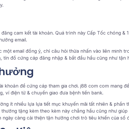
y.
i đăng cam kết tài khoản. Quá trình này Cấp Tốc chóng & 1-1
hưởng email.
c một email đồng ý, chỉ câu hỏi thừa nhấn vào liên minh 
on, tín đồ cứng cáp đăng nhập & bắt đầu hầu cũng như tận
Thưởng
 tài khoản để cứng cáp tham gia chơi. j88 com com mang đ
, ví điện tử & chuyển giao đưa bệnh tiền bank.
ường ít nhiều lựa lựa tiết mục khuyến mãi tất nhiên & phầ
ến thưởng tặng kèm theo kèm này chẳng hầu cũng như giúp
 ngày càng cải thiện tận hưởng chơi trò tiêu khiển của số 