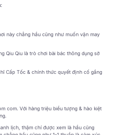
:
 chơi này chẳng hầu cũng như muốn vận may
g Qiu Qiu là trò chơi bài bác thông dụng sở
ghĩ Cấp Tốc & chính thức quyết định cố gắng
om com. Với hàng triệu biểu tượng & hào kiệt
ng.
hanh lịch, thậm chí được xem là hầu cũng
com chẳng hầu cũng như 1-1 thuần là cảm xúc