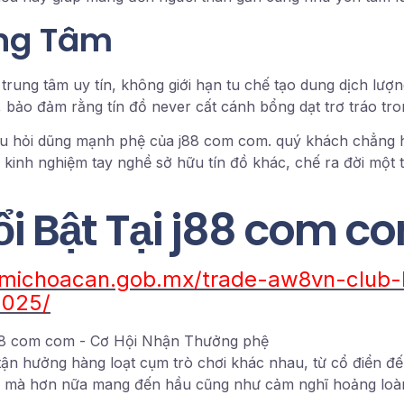
ung Tâm
trung tâm uy tín, không giới hạn tu chế tạo dung dịch lượ
 bảo đảm rằng tín đồ never cất cánh bổng dạt trơ tráo tron
 câu hỏi dũng mạnh phệ của j88 com com. quý khách chẳng 
 kinh nghiệm tay nghề sở hữu tín đồ khác, chế ra đời một 
ổi Bật Tại j88 com c
a.michoacan.gob.mx/trade-aw8vn-club-
2025/
tận hưởng hàng loạt cụm trò chơi khác nhau, từ cổ điển đế
i mà hơn nữa mang đến hầu cũng như cảm nghĩ hoảng loàn 