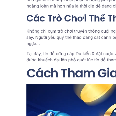
hoảng loàn mà hơn nữa là thời dịp để đang 
Các Trò Chơi Thể T
Không chỉ cụm trò chơi truyền thống cuội n
say. Người yêu quý thể thao đang cất cánh b
ngựa…
Tại đây, tín đồ cứng cáp Dự kiến & đặt cược
được khuếch đại lên phổ quát lúc tín đồ tham
Cách Tham Gia