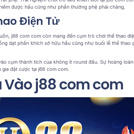
chiếm được hầu cũng như phần thưởng phệ phải chăng.
hao Điện Tử
guồn, j88 com com còn mang đến cụm trò chơi thể thao đ
ổng dạt phấn khích sở hữu hầu cũng như buổi lễ thể thao
 vào cụm thành tích của không ít round đấu. Sự hoảng loà
 gia đặt cược tại j88 com com.
 Vào j88 com com