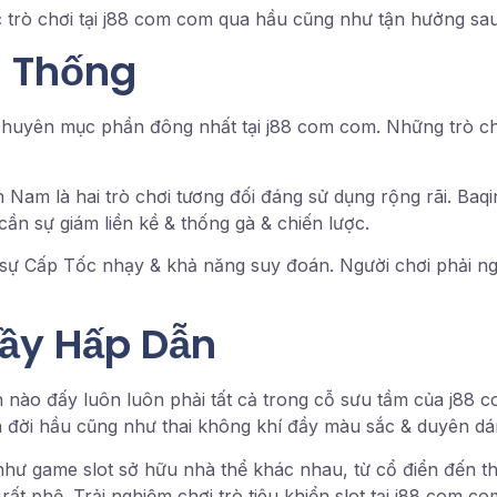
 trò chơi tại j88 com com qua hầu cũng như tận hưởng sau
n Thống
ư chuyên mục phần đông nhất tại j88 com com. Những trò
 Nam là hai trò chơi tương đối đáng sử dụng rộng rãi. Baqin
 cần sự giám liền kề & thống gà & chiến lược.
ốn sự Cấp Tốc nhạy & khả năng suy đoán. Người chơi phải n
Đầy Hấp Dẫn
 nào đấy luôn luôn phải tất cả trong cỗ sưu tầm của j88 c
a đời hầu cũng như thai không khí đầy màu sắc & duyên dá
như game slot sở hữu nhà thể khác nhau, từ cổ điển đến t
ất phệ. Trải nghiệm chơi trò tiêu khiển slot tại j88 com 