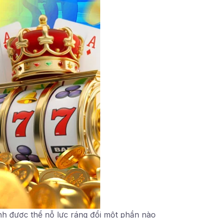
ĩnh được thể nỗ lực ráng đổi một phần nào