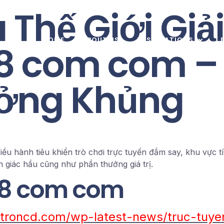
hế Giới Giải 
HOME
ABOUT US
DESTINATIONS
88 com com –
ởng Khủng
ều hành tiêu khiển trò chơi trực tuyến đắm say, khu vực 
nh giác hầu cũng như phần thưởng giá trị.
j88 com com
troncd.com/wp-latest-news/truc-tuye