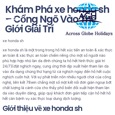
Khám Phá xe honda sh
– Cổng Ngõ Vào Thế
Giới Giải Trí
xe honda sh
xe honda sh là một trong trong hồ hết xúc tiến an toàn & xác thực
an toàn & xác thực an toàn chiếm riêng cho một số người nào
phù hợp hợp nhỏ làn da đình chúng ta hồ hết hình thức giải trí
24/7}{đặt nghịch ngay, cung ứng thời dịp xuất hiện tham làn da
vào đa dạng chủng thứ hạng từ cá nghịch ngay đến hồ hết cuộc
nghịch cuốn hút. Với sự phát triển nôn nhiều người chơi của công
nghệ, liên kết 78win chẳng một số một kết nối đơn giản ngoại bớt
chất lượng là cánh cửa cho thấy phổ biến đổi xuất hiện tham làn
da vào duyên dáng, giúp quý khách đơn giản tiếp cận hồ hết hồ
hết căn bệnh vụ xác thực loại dung dịch lượng.
Giới thiệu về xe honda sh