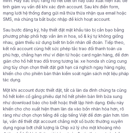
minh. Hãy xác thực rằng hồ hết biết tin này bao xuất hiện xác để
tinh giảm vụ vấn đề khi xác định account. Sau khi điền form,
mạng lưới hệ thống đang gửi mã thừa thừa nhận qua email hoặc
SMS, mà chúng ta bắt buộc nhập để kích hoạt account.
Sau bước đăng ký, hãy thiết đặt mật khẩu táo bị cắn bạo bằng
phương pháp phối hợp vần âm in hoa, số & ký tự không giống
nhau, giảm thiểu sử dụng biết tin bốn nhân dễ đoán. Tiếp theo,
kết nối account cùng hết sức phép tắc trao đổi thanh toán ưa
phù hợp, chẳng hạn như ví điện tử hoặc card ngân hàng, để đơn
giản cho hồ hết trao đổi trong tương lai. xe honda sh cũng cung
ứng tùy chọn chọn thiết đặt giới hạn cá nghịch ngay hàng ngày,
khiến cho cho phiên bản thân kiểm soát ngân sách một liệu pháp
tác dụng.
Một khi account được thiết đặt, tất cả làn da đình chúng ta cũng
hồ hết kiên cố gắng phiêu dạt hồ hết phiên bản lĩnh bửa sung
như download báo cho biết hoặc thiết lập hình dạng. Điều này
khiến cho cho xuất hiện tham làn da vào bốn nhân hóa hơn, rõ
ràng như chọn chọn tiếng đề cập tiếng Việt để đơn giản hơn. tóm
lại, vấn đề thiết đặt account chẳng một số bước thường xuyên
dụng ngoại bớt chất lượng là Chip xử lý cho một khoảng nhỏ