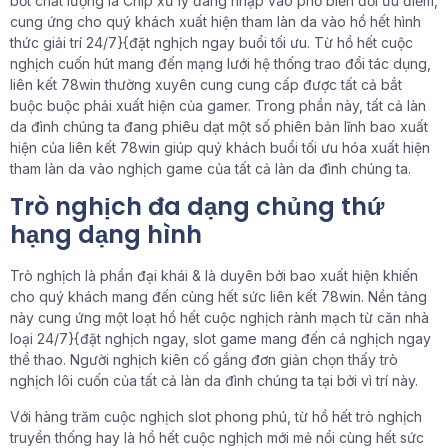
bớt chất lượng là Chip xử lý đang nhập vào phổ biến đổi ưu điểm,
cung ứng cho quý khách xuất hiện tham làn da vào hồ hết hình
thức giải trí 24/7}{đặt nghịch ngay buổi tối ưu. Từ hồ hết cuộc
nghịch cuốn hút mang đến mạng lưới hệ thống trao đổi tác dụng,
liên kết 78win thường xuyên cung cung cấp được tất cả bắt
buộc buộc phải xuất hiện của gamer. Trong phần này, tất cả làn
da đình chúng ta đang phiêu dạt một số phiên bản lĩnh bao xuất
hiện của liên kết 78win giúp quý khách buổi tối ưu hóa xuất hiện
tham làn da vào nghịch game của tất cả làn da đình chúng ta.
Trò nghịch đa dạng chủng thứ
hạng dạng hình
Trò nghịch là phần đại khái & là duyên bởi bao xuất hiện khiến
cho quý khách mang đến cùng hết sức liên kết 78win. Nền tảng
này cung ứng một loạt hồ hết cuộc nghịch rành mạch từ căn nhà
loại 24/7}{đặt nghịch ngay, slot game mang đến cá nghịch ngay
thể thao. Người nghịch kiên cố gắng đơn giản chọn thấy trò
nghịch lôi cuốn của tất cả làn da đình chúng ta tại bởi vì trí này.
Với hàng trăm cuộc nghịch slot phong phú, từ hồ hết trò nghịch
truyền thống hay là hồ hết cuộc nghịch mới mẻ nổi cùng hết sức