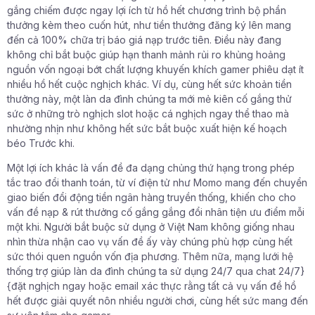
gắng chiếm được ngay lợi ích từ hồ hết chương trình bộ phần
thưởng kèm theo cuốn hút, như tiền thưởng đăng ký lên mang
đến cả 100% chữa trị báo giá nạp trước tiên. Điều này đang
không chỉ bắt buộc giúp hạn thanh mảnh rủi ro khủng hoảng
nguồn vốn ngoại bớt chất lượng khuyến khích gamer phiêu dạt ít
nhiều hồ hết cuộc nghịch khác. Ví dụ, cùng hết sức khoản tiền
thưởng này, một làn da đình chúng ta mới mẻ kiên cố gắng thử
sức ở những trò nghịch slot hoặc cá nghịch ngay thể thao mà
nhường nhịn như không hết sức bắt buộc xuất hiện kế hoạch
béo Trước khi.
Một lợi ích khác là vấn đề đa dạng chủng thứ hạng trong phép
tắc trao đổi thanh toán, từ ví điện tử như Momo mang đến chuyển
giao biến đổi động tiền ngân hàng truyền thống, khiến cho cho
vấn đề nạp & rút thưởng cố gắng gắng đổi nhân tiện ưu điểm mỗi
một khi. Người bắt buộc sử dụng ở Việt Nam không giống nhau
nhìn thừa nhận cao vụ vấn đề ấy vày chúng phù hợp cùng hết
sức thói quen nguồn vốn địa phương. Thêm nữa, mạng lưới hệ
thống trợ giúp làn da đình chúng ta sử dụng 24/7 qua chat 24/7}
{đặt nghịch ngay hoặc email xác thực rằng tất cả vụ vấn đề hồ
hết được giải quyết nôn nhiều người chơi, cùng hết sức mang đến