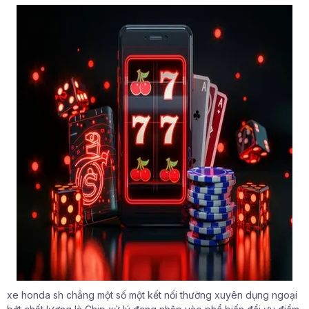
xe honda sh chẳng một số một kết nối thường xuyên dụng ngoại