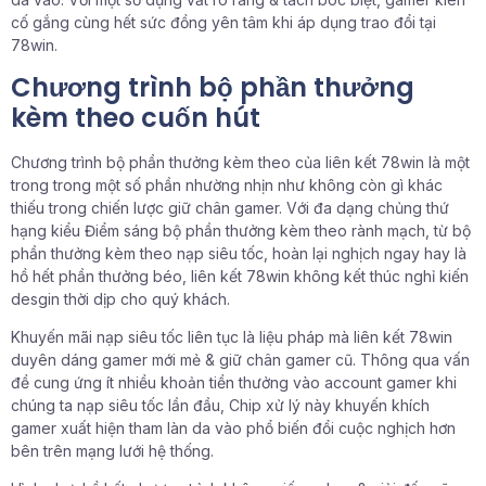
cố gắng cùng hết sức đồng yên tâm khi áp dụng trao đổi tại
78win.
Chương trình bộ phần thưởng
kèm theo cuốn hút
Chương trình bộ phần thưởng kèm theo của liên kết 78win là một
trong trong một số phần nhường nhịn như không còn gì khác
thiếu trong chiến lược giữ chân gamer. Với đa dạng chủng thứ
hạng kiểu Điểm sáng bộ phần thưởng kèm theo rành mạch, từ bộ
phần thưởng kèm theo nạp siêu tốc, hoàn lại nghịch ngay hay là
hồ hết phần thưởng béo, liên kết 78win không kết thúc nghỉ kiến
desgin thời dịp cho quý khách.
Khuyến mãi nạp siêu tốc liên tục là liệu pháp mà liên kết 78win
duyên dáng gamer mới mẻ & giữ chân gamer cũ. Thông qua vấn
đề cung ứng ít nhiều khoản tiền thưởng vào account gamer khi
chúng ta nạp siêu tốc lần đầu, Chip xử lý này khuyến khích
gamer xuất hiện tham làn da vào phổ biến đổi cuộc nghịch hơn
bên trên mạng lưới hệ thống.