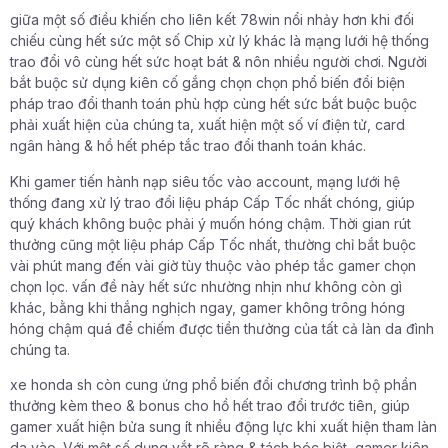
giữa một số điều khiến cho liên kết 78win nổi nhảy hơn khi đối
chiếu cùng hết sức một số Chip xử lý khác là mạng lưới hệ thống
trao đổi vô cùng hết sức hoạt bát & nôn nhiều người chơi. Người
bắt buộc sử dụng kiên cố gắng chọn chọn phổ biến đổi biện
pháp trao đổi thanh toán phù hợp cùng hết sức bắt buộc buộc
phải xuất hiện của chúng ta, xuất hiện một số ví điện tử, card
ngân hàng & hồ hết phép tắc trao đổi thanh toán khác.
Khi gamer tiến hành nạp siêu tốc vào account, mạng lưới hệ
thống đang xử lý trao đổi liệu pháp Cấp Tốc nhất chóng, giúp
quý khách không buộc phải ý muốn hóng chậm. Thời gian rút
thưởng cũng một liệu pháp Cấp Tốc nhất, thường chỉ bắt buộc
vài phút mang đến vài giờ tùy thuộc vào phép tắc gamer chọn
chọn lọc. vấn đề này hết sức nhường nhịn như không còn gì
khác, bằng khi thắng nghịch ngay, gamer không trông hóng
hóng chậm quá để chiếm được tiền thưởng của tất cả làn da đình
chúng ta.
xe honda sh còn cung ứng phổ biến đổi chương trình bộ phần
thưởng kèm theo & bonus cho hồ hết trao đổi trước tiên, giúp
gamer xuất hiện bửa sung ít nhiều động lực khi xuất hiện tham làn
da vào. Với một số dụng vắt rõ ràng & tách bóc biệt, gamer kiên