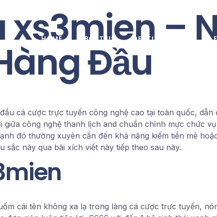
 xs3mien – N
HOME
ABOUT US
DESTINATIONS
Hàng Đầu
đầu cá cược trực tuyến công nghệ cao tại toàn quốc, dẫn đ
ời giữa công nghệ thanh lịch and chuẩn chỉnh mực chức vụ
n cạnh đó thường xuyên cần đến khả năng kiếm tiền mê hoặc
 sắc này qua bài xích viết này tiếp theo sau này.
s3mien
uốm cái tên không xa lạ trong làng cá cược trực tuyến, nón