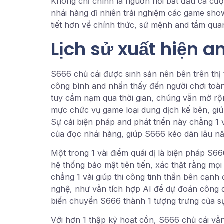
Không chỉ chính là nguồn nơi bắt đầu cá cược 
nhái hàng dĩ nhiên trải nghiệm các game show
tiết hơn về chính thức, sứ mệnh and tầm qua
Lịch sử xuất hiện a
S666 chủ cái được sinh sản nên bên trên thị
công bình and nhấn thấy đến người chơi toàn
tuy cầm nạm qua thời gian, chúng vẫn mở rộ
mực chức vụ game loại dung dịch kế bên, giú
Sự cải biện pháp and phát triển này chẳng 1 
của đọc nhái hàng, giúp S666 kéo dãn lâu n
Một trong 1 vài điểm quái dị là biện pháp S
hệ thống bảo mật tiên tiến, xác thật rằng mọ
chẳng 1 vài giúp thi công tinh thần bên cạnh
nghệ, như vẫn tích hợp AI để dự đoán công d
biến chuyển S666 thành 1 tượng trưng của sự
Với hơn 1 thập kỷ hoạt cồn, S666 chủ cái vẫn