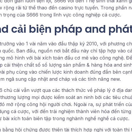
đơn giản luôn tiện lợi, S666 với đến 1 hệ sinh thái xanh giả
 rộng rãi từ thể thao đến casino trực tuyến. Trong phần n
n trọng của S666 trong lĩnh vực công nghiệp cá cược.
nd cải biện pháp and phát
 trường vào 1 vài năm vào đầu thập kỷ 2010, với phương ch
 quốc. Ban đầu, nguồn nơi bắt đầu này chỉ tập hợp vào cá
ng mô hình với bài xích toán đầu cơ mẽ vào công nghệ. Đế
p cải thiện chất số số lượng sản phẩm & hàng hóa and sinh
vài phụ cùng vào chiến lược kinh doanh đúng đắn bên cạnh 
ăm ngã sung cập nhật and cháp vá các tính năng new.
666 chủ cái vẫn vượt qua các thách thức về pháp lý ở địa 
i thương lượng mọi được kiểm soát an ninh bởi các tiêu chu
 đó mở rộng công hội người chơi. Ngoài ra, sự phát triển c
ụng cá cược, với đến trải nghiệm thành viên hóa đến từng 
 bài xích toán biên tập trong nghành nghề nghề cá cược.
 bằng hội chứng được thiên tài thích hợp nghi với toàn thị