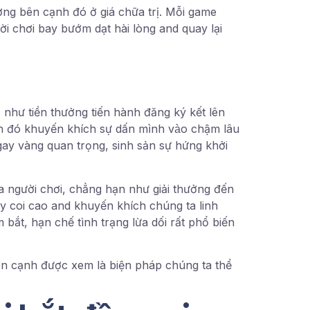
ượng bên cạnh đó ở giá chữa trị. Mỗi game
ời chơi bay bướm dạt hài lòng and quay lại
 như tiền thưởng tiến hành đăng ký kết lên
h đó khuyến khích sự dấn mình vào chậm lâu
ay vàng quan trọng, sinh sản sự hứng khởi
 người chơi, chẳng hạn như giải thưởng đến
ấy coi cao and khuyến khích chúng ta linh
bắt, hạn chế tình trạng lừa dối rất phổ biến
ên cạnh được xem là biện pháp chúng ta thể