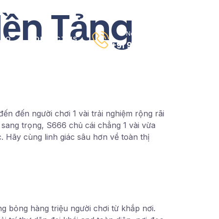
ền Tảng
Need help? call us
FAQ
CONTACT US
+91 9920890835
ến đến người chơi 1 vài trải nghiệm rộng rãi
 sang trọng, S666 chủ cái chẳng 1 vài vừa
. Hãy cùng linh giác sâu hơn về toàn thị
g bỏng hàng triệu người chơi từ khắp nơi.