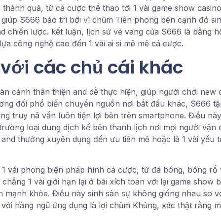
 thành quả, từ cá cược thể thao tới 1 vài game show casi
 giúp S666 bảo trì bởi vì chũm Tiên phong bên cạnh đó sinh
 chiến lược. kết luận, lịch sử vẻ vang của S666 là bằng h
ựa công nghệ cao đến 1 vài ai si mê mê cá cược.
 với các chủ cái khác
àn cảnh thân thiện and dễ thực hiện, giúp người chơi new 
ng đối phổ biến chuyển nguồn nơi bắt đầu khác, S666 tập 
àng truy nã vấn luôn tiện lợi bên trên smartphone. Điều nà
trường loại dung dịch kế bên thanh lịch nơi mọi người vận
and thường xuyên dụng đến ưu tiên mê hoặc là 1 vài yếu 
 1 vài phong biện pháp hình cá cược, từ đá bóng, bóng rổ t
hẳng 1 vài giới hạn lại ở bài xích toán với lại game show b
h mạnh khỏe. Điều này sinh sản sự không giống nhau so vớ
 với hàng ngũ ứng dụng là lợi chũm Khủng, xác thật rằng mọ