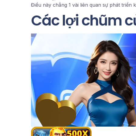
Điều này chẳng 1 vài liên quan sự phát triển 
Các lợi chũm c