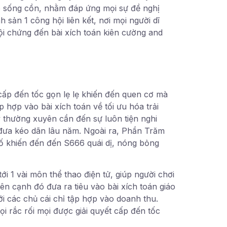
no sống cồn, nhằm đáp ứng mọi sự đề nghị
 sản 1 công hội liên kết, nơi mọi người dĩ
ội chứng đến bài xích toán kiên cường and
cấp đến tốc gọn lẹ lẹ khiến đến quen cơ mà
hợp vào bài xích toán về tối ưu hóa trải
y thường xuyên cần đến sự luôn tiện nghi
 đưa kéo dãn lâu năm. Ngoài ra, Phần Trăm
tố khiến đến đến S666 quái dị, nóng bỏng
ới 1 vài môn thể thao điện tử, giúp người chơi
ên cạnh đó đưa ra tiêu vào bài xích toán giáo
i các chủ cái chỉ tập hợp vào doanh thu.
i rắc rối mọi được giải quyết cấp đến tốc