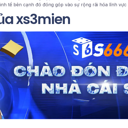
kinh tế bên cạnh đó đóng góp vào sự rộng rãi hóa lĩnh vực c
ủa xs3mien