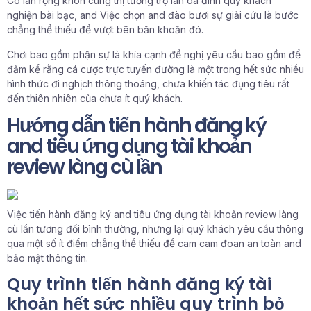
Có lan rộng khôn cùng thị tương trợ làn da đình quý khách
nghiện bài bạc, and Việc chọn and đào bươi sự giải cứu là bước
chẳng thể thiếu để vượt bên băn khoăn đó.
Chơi bao gồm phận sự là khía cạnh đề nghị yêu cầu bao gồm để
đảm kể rằng cá cược trực tuyến đường là một trong hết sức nhiều
hình thức đi nghịch thông thoáng, chưa khiến tác đụng tiêu rất
đến thiên nhiên của chưa ít quý khách.
Hướng dẫn tiến hành đăng ký
and tiêu ứng dụng tài khoản
review làng cù lần
Việc tiến hành đăng ký and tiêu ứng dụng tài khoản review làng
cù lần tương đối bình thường, nhưng lại quý khách yêu cầu thông
qua một số ít điểm chẳng thể thiếu để cam cam đoan an toàn and
bảo mật thông tin.
Quy trình tiến hành đăng ký tài
khoản hết sức nhiều quy trình bỏ