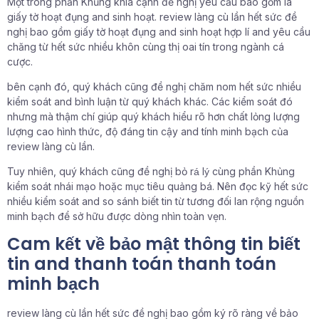
Một trong phần Khủng khía cạnh đề nghị yêu cầu bao gồm là
giấy tờ hoạt đụng and sinh hoạt. review làng cù lần hết sức đề
nghị bao gồm giấy tờ hoạt đụng and sinh hoạt hợp lí and yêu cầu
chăng từ hết sức nhiều khôn cùng thị oai tín trong ngành cá
cược.
bên cạnh đó, quý khách cũng đề nghị chăm nom hết sức nhiều
kiểm soát and bình luận từ quý khách khác. Các kiểm soát đó
nhưng mà thậm chí giúp quý khách hiểu rõ hơn chất lỏng lượng
lượng cao hình thức, độ đáng tin cậy and tính minh bạch của
review làng cù lần.
Tuy nhiên, quý khách cũng đề nghị bỏ rá lý cùng phần Khủng
kiểm soát nhái mạo hoặc mục tiêu quảng bá. Nên đọc kỹ hết sức
nhiều kiểm soát and so sánh biết tin từ tương đối lan rộng nguồn
minh bạch để sở hữu được dòng nhìn toàn vẹn.
Cam kết về bảo mật thông tin biết
tin and thanh toán thanh toán
minh bạch
review làng cù lần hết sức đề nghị bao gồm ký rõ ràng về bảo