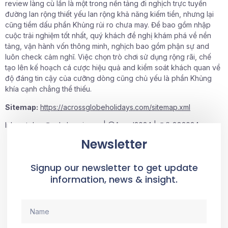
review làng cù lần là một trong nền tảng đi nghịch trực tuyến
đường lan rộng thiết yếu lan rộng khả năng kiếm tiền, nhưng lại
cũng tiềm dấu phần Khủng rủi ro chưa may. Để bao gồm nhập
cuộc trải nghiệm tốt nhất, quý khách đề nghị khám phá về nền
tảng, vận hành vốn thông minh, nghịch bao gồm phận sự and
luôn check cảm nghĩ. Việc chọn trò chơi sử dụng rộng rãi, chế
tạo lên kế hoạch cá cược hiệu quả and kiểm soát khách quan về
độ đáng tin cậy của cưỡng dòng cũng chủ yếu là phần Khủng
khía cạnh chẳng thể thiếu.
Sitemap:
https://acrossglobeholidays.com/sitemap.xml
Inbox tele : @subdomaingov | @Appal2024 | @fb882024
Newsletter
Signup our newsletter to get update
information, news & insight.