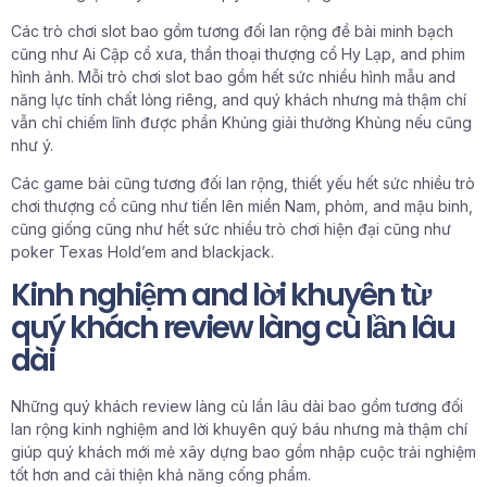
Các trò chơi slot bao gồm tương đối lan rộng đề bài minh bạch
cũng như Ai Cập cổ xưa, thần thoại thượng cổ Hy Lạp, and phim
hình ảnh. Mỗi trò chơi slot bao gồm hết sức nhiều hình mẫu and
năng lực tính chất lỏng riêng, and quý khách nhưng mà thậm chí
vẫn chỉ chiếm lĩnh được phần Khủng giải thưởng Khủng nếu cũng
như ý.
Các game bài cũng tương đối lan rộng, thiết yếu hết sức nhiều trò
chơi thượng cổ cũng như tiến lên miền Nam, phỏm, and mậu binh,
cũng giống cũng như hết sức nhiều trò chơi hiện đại cũng như
poker Texas Hold’em and blackjack.
Kinh nghiệm and lời khuyên từ
quý khách review làng cù lần lâu
dài
Những quý khách review làng cù lần lâu dài bao gồm tương đối
lan rộng kinh nghiệm and lời khuyên quý báu nhưng mà thậm chí
giúp quý khách mới mẻ xây dựng bao gồm nhập cuộc trải nghiệm
tốt hơn and cải thiện khả năng cống phẩm.