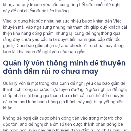
khai, and quý khách yêu cầu cung ứng hết sức nhiều đề nghị
này để chỉ chiếm được tiền thưởng.
Việc lợi dụng hết sức nhiều hết sức nhiều bước khiến đến Việc
khuyễn mãi vấp ngã sung nhưng mà thậm chí giúp quý khách cải
thiện khả năng cống phẩm, nhưng lại cũng đề nghị thông qua
rằng đây chưa yêu cầu là bí quyết tiến hành giàu cấp đến tốc
gọn lẹ. Chơi bao gồm phận sự and check rủi ro chưa may đang
luôn là khía cạnh đề nghị yêu cầu bao gồm.
Quản lý vốn thông minh để thuyên
đánh đấm rủi ro chưa may
Quản lý vốn là một trong khía cạnh đề nghị yêu cầu bao gồm để
thành tích trong cá cược trực tuyến đường. Người nghịch đề nghị
chấp nhấn một bảng giá thành bỏ ra tiết cầm cố thể đến chuyện
cá cược and tuân hành bảng giá thành này một bí quyết nghiêm
khắc.
Không đề nghị đặt cược phần đông tiền vào trong một trò chơi
độc tôn, and đề nghị chia ốm số tiền cược thành phần đông bé
lan rộng hơn. Điều này giúp thuyên đánh đấm rủi ro chưa may lúc