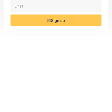
Sign up
Crafting exceptional travel experiences with expert
planning and personalized service. Explore the world with
confidence and create unforgettable memories.
Destination
Bali
Singapore
Dubai
Baku
Thailand