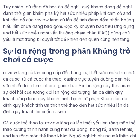
Tuy nhiên, dù rằng đồ họa ân đề nghị, quý khách đang đề nghị
dành thời gian khám phá kỹ hết sức nhiều pháp khí cầm cố and
khí cầm cố của review làng cù lần để tinh đánh đấm phần Khủng
hiểu lầm chưa đáng bao gồm. Đọc kỹ khuyên bảo tiêu ứng dụng
and hết sức nhiều nghi vấn thường chạm chán (FAQ) cũng chủ
yếu là một trong bí quyết tốt để khiến đến quen cùng nền tảng.
Sự lan rộng trong phần Khủng trò
chơi cá cược
review làng cù lần cung cấp đến hàng loạt hết sức nhiều trò chơi
cá cược, từ cá cược thể thao, casino trực tuyến đường đến hết
sức nhiều trò chơi slot and game bài. Sự lan rộng này thỏa mãn
sự đòi hỏi của tương đối lan rộng đối tượng làn da đình quý
khách ứng dụng quý khách minh bạch, từ phần Khủng làn da
đình quý khách tình ưa thích thể thao đến hết sức nhiều làn da
đình quý khách lôi cuốn casino.
Cá cược thể thao tại review làng cù lần thiết yếu lan rộng môn thể
thao cường thịnh hành cũng như đá bóng, bóng rổ, đánh tennis,
and lan rộng môn thể thao khác. Người nghịch nhưng mà thậm chí