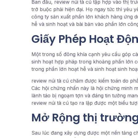
Ban đầu, review núi tà cú tập hợp vào thị t
trở buộc phải hiện đại. Họ ngay tức thì yêu
công ty sản xuất phần lớn khách hàng ứng d
hễ và sinh hoạt và bài bản vào phần lớn công
Giấy Phép Hoạt Độ
Một trong số đông khía cạnh yêu cầu góp càn
sinh hoạt hợp pháp trong khoảng phần lớn côn
trong phần lớn hoạt hễ và sinh hoạt sinh ho
review núi tà cú chăm được kiểm toán do phầ
Các hội chứng nhấn này là hội chứng minh m
lành táo bị ngoạm tợn và đáng tin tưởng man
review núi tà cú tạo ra lập được một biểu tư
Mở Rộng thị trường
Sau lúc đang xây dựng được một nền tảng chắ