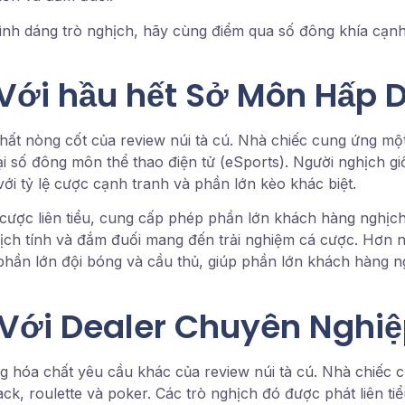
g hình dáng trò nghịch, hãy cùng điểm qua số đông khía cạ
Với hầu hết Sở Môn Hấp 
hất nòng cốt của review núi tà cú. Nhà chiếc cung ứng một
ại số đông môn thể thao điện tử (eSports). Người nghịch g
 với tỷ lệ cược cạnh tranh và phần lớn kèo khác biệt.
 cược liên tiểu, cung cấp phép phần lớn khách hàng nghịc
 kịch tính và đắm đuối mang đến trải nghiệm cá cược. Hơn 
ề phần lớn đội bóng và cầu thủ, giúp phần lớn khách hàng 
 Với Dealer Chuyên Nghi
g hóa chất yêu cầu khác của review núi tà cú. Nhà chiếc c
ack, roulette và poker. Các trò nghịch đó được phát liên t