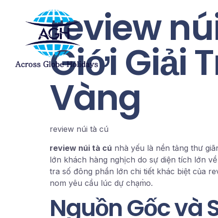
review nú
Giới Giải 
Vàng
review núi tà cú
review núi tà cú
nhà yếu là nền tảng thư giã
lớn khách hàng nghịch do sự diện tích lớn về
tra số đông phần lớn chi tiết khác biệt của 
nom yêu cầu lúc dự chạm̀o.
Nguồn Gốc và S