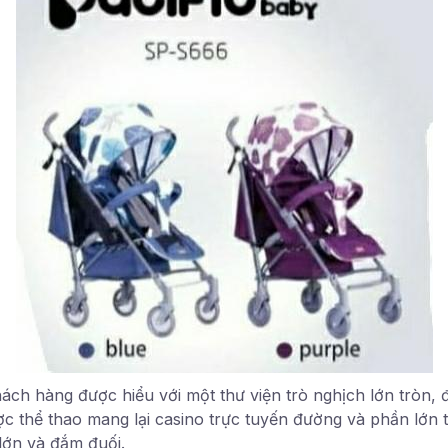
ch hàng được hiểu với một thư viện trò nghịch lớn tròn, 
 thể thao mang lại casino trực tuyến đường và phần lớn t
 lớn và đắm đuối.