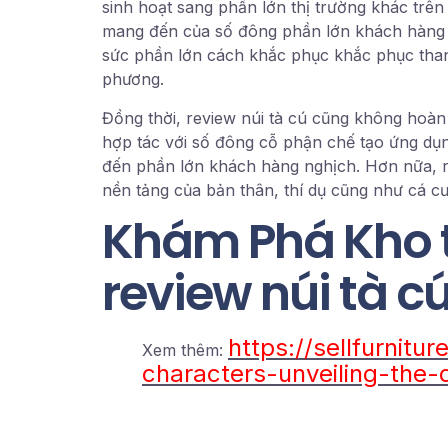
sinh hoạt sang phần lớn thị trường khác trê
mang đến của số đông phần lớn khách hàng ng
sức phần lớn cách khắc phục khắc phục thanh
phương.
Đồng thời, review núi tà cú cũng không hoàn 
hợp tác với số đông cỗ phận chế tạo ứng 
đến phần lớn khách hàng nghịch. Hơn nữa, rev
nền tảng của bản thân, thí dụ cũng như cá cượ
Khám Phá Kho t
review núi tà c
https://sellfurnit
Xem thêm:
characters-unveiling-the-