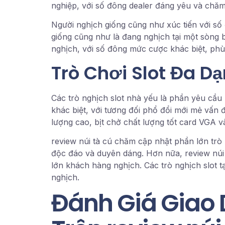
nghiệp, với số đông dealer đáng yêu và chăm
Người nghịch giống cũng như xúc tiến với số
giống cũng như là đang nghịch tại một sòng b
nghịch, với số đông mức cược khác biệt, ph
Trò Chơi Slot Đa D
Các trò nghịch slot nhà yếu là phần yêu cầu
khác biệt, với tương đối phổ đổi mới mẻ vấn 
lượng cao, bịt chở chất lượng tốt card VGA v
review núi tà cú chăm cập nhật phần lớn trò
độc đáo và duyên dáng. Hơn nữa, review núi t
lớn khách hàng nghịch. Các trò nghịch slot t
nghịch.
Đánh Giá Giao 