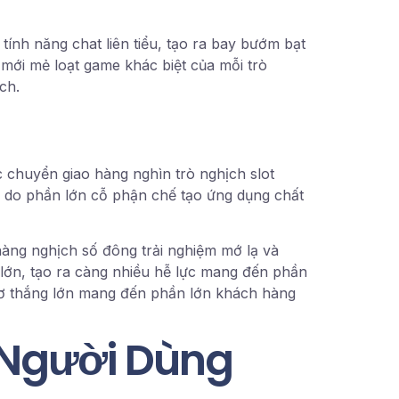
ính năng chat liên tiểu, tạo ra bay bướm bạt
mới mẻ loạt game khác biệt của mỗi trò
ch.
 chuyển giao hàng nghìn trò nghịch slot
 do phần lớn cỗ phận chế tạo ứng dụng chất
hàng nghịch số đông trải nghiệm mớ lạ và
 lớn, tạo ra càng nhiều hễ lực mang đến phần
i cơ thắng lớn mang đến phần lớn khách hàng
 Người Dùng