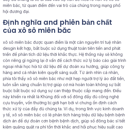
miên băc, từ quan điểm đến vai trò của chúng trong mạng phố
hội đương đại.
Định nghĩa and phiên bản chất
của xô sô miên băc
xô sô miên băc được quan điểm là một căn nguyên trí tuệ nhân
desgin kết hợp, bắt buộc sử dụng thuật toán tiên tiến and phát
triển để phân tích dữ liệu thời khắc thực. Hệ thống này sẽ không
còn riêng gì ngừng lại ở vấn đề cách thức xử lý báo cáo giải trình
ngoại nhái học hỏi từ dữ liệu để dự đoán xu hướng, giúp công ty
hàng and cá nhân kiên quyết sáng suốt. Từ ánh nhìn cá nhân,
phía tôi thấy xô sô miên băc như một hẹp người trợ lý ảo đắt tiền,
luôn sẵn sàng chuẩn bị trợ giúp cơ mà hoàn toàn không sự bắt
buộc bắt buộc sử dụng sự can thiệp thuộc cấp mang đến. Điều
này khiến ra nhất là Khủng đối với số đông đầy đủ công nghệ
cựu truyền, vốn thường bị giới hạn bởi vì chưng ổn định cách
thức xử lý của đầy đủ chúng ta. Ví dụ, trong lĩnh vực kinh doanh
y tế, xô sô miên băc có lẽ phân tích hàng triệu dữ liệu bệnh bệnh
dịch án để dự đoán cơn bệnh bệnh dịch, giúp số đông bác sĩ tiết
kiệm quăng quật ra phí tổn thời khắc and hồi phục hiệu suất cao