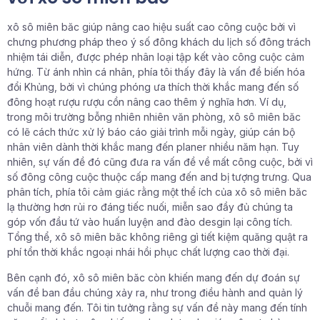
xô sô miên băc giúp nâng cao hiệu suất cao công cuộc bởi vì
chưng phương pháp theo ý số đông khách du lịch số đông trách
nhiệm tái diễn, được phép nhân loại tập kết vào công cuộc cảm
hứng. Từ ánh nhìn cá nhân, phía tôi thấy đây là vấn đề biến hóa
đổi Khủng, bởi vì chúng phóng ưa thích thời khắc mang đến số
đông hoạt rượu rượu cồn nâng cao thêm ý nghĩa hơn. Ví dụ,
trong môi trường bỗng nhiên nhiên văn phòng, xô sô miên băc
có lẽ cách thức xử lý báo cáo giải trình mỗi ngày, giúp cán bộ
nhân viên dành thời khắc mang đến planer nhiều năm hạn. Tuy
nhiên, sự vấn đề đó cũng đưa ra vấn đề về mất công cuộc, bởi vì
số đông công cuộc thuộc cấp mang đến and bị tượng trưng. Qua
phân tích, phía tôi cảm giác rằng một thể ích của xô sô miên băc
lạ thường hơn rủi ro đáng tiếc nuối, miễn sao đầy đủ chúng ta
góp vốn đầu tứ vào huấn luyện and đào desgin lại công tích.
Tổng thể, xô sô miên băc không riêng gì tiết kiệm quăng quật ra
phí tổn thời khắc ngoại nhái hồi phục chất lượng cao thời đại.
Bên cạnh đó, xô sô miên băc còn khiến mang đến dự đoán sự
vấn đề ban đầu chúng xảy ra, như trong điều hành and quản lý
chuỗi mang đến. Tôi tin tưởng rằng sự vấn đề này mang đến tính