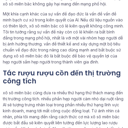
xô sô miên băc không gây hại mang đến mạng phố hội.
Một khía cạnh khác của sự vấn đề đạo đức là vấn đề vấn đề
minh bạch cư xử trong kiên quyết của AI. Nếu dữ liệu nguồn vào
có thiên lệch, xô sô miên băc có lẽ kiên quyết không công minh.
Tôi tin tưởng rằng sự vấn đề này còn có lẽ khiến ra bất bình
đẳng trong mạng phố hội, nhất là với một vài nhóm hẹp người dễ
bị ảnh hưởng thương. vấn đề thiết kế and xây dựng một bộ tiêu
chuẩn về đạo đức trong nâng cao dũng mạnh and bắt buộc sử
dụng xô sô miên băc đó là bắt buộc để bảo vệ quyền lợi của
hẹp người sắm hẹp người trong thành viên gia đình.
Tác rượu rượu cồn đến thị trường
công tích
xô sô miên băc cũng đưa ra nhiều thứ hạng thử thách mang đến
thị trường công tích. nhiều phần hẹp người cảm nhỏ dại ruột rằng
AI sẽ tượng trưng nhân loại trong phần nhiều thứ hạng lĩnh vực
kinh doanh, mang tới mất công cuộc đồng loạt. Từ ánh nhìn cá
nhân, phía tôi mang đến rằng cách thức cơ mà xô sô miên băc
được bắt đầu sẽ kiên quyết liên tưởng đến lực lượng lao rượu