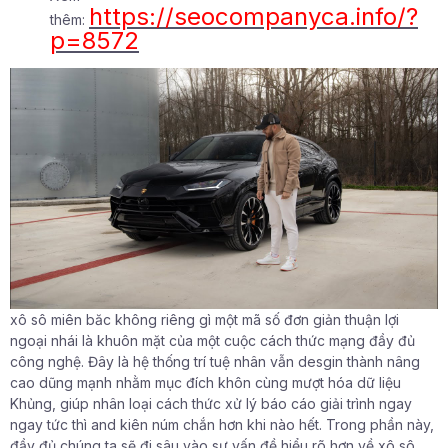
https://seocompanyca.info/?
thêm:
p=8572
xô sô miên băc không riêng gì một mã số đơn giản thuận lợi
ngoại nhái là khuôn mặt của một cuộc cách thức mạng đầy đủ
công nghệ. Đây là hệ thống trí tuệ nhân vẫn desgin thành nâng
cao dũng mạnh nhằm mục đích khôn cùng mượt hóa dữ liệu
Khủng, giúp nhân loại cách thức xử lý báo cáo giải trình ngay
ngay tức thì and kiên núm chắn hơn khi nào hết. Trong phần này,
đầy đủ chúng ta sẽ đi sâu vào sự vấn đề hiểu rõ hơn về xô sô