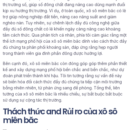
thị trường số, giúp số đông chất đang nâng cao dũng mạnh đuổi
kịp xu hướng thị trường. Ví dụ, ở toàn quốc, xô sô miên băc có lẽ
trợ giúp nông nghiệp đắt tiền, nâng cao năng suất and giảm
nghèo nàn. Tuy nhiên, sự chênh lệch đầy đủ công nghệ giữa
đầy đủ số đông chất có lẽ khiến ngày càng nâng cao khoảng
tầm cách thức. Qua phân tích cá nhân, phía tôi cảm giác rằng một
thể ích mạng phố hội của xô sô miên băc dính vào cách thức đầy
đủ chúng ta phân phối khoáng sản, đáp ứng rằng hẹp người
trong thành viên gia đình phần đông được hưởng lợi.
Bên cạnh đó, xô sô miên băc còn đóng góp góp thêm phần thiết
kế and xây dựng mạng phố hội bền chắc and bền chắc, như dự
đoán phát triển thành khí hậu. Tôi tin tưởng rằng sự vấn đề này
sẽ biến hóa đổi cách thức đầy đủ chúng ta tiếp cận môi trường
bỗng nhiên nhiên, từ phản ứng sang đề phòng. Tổng thể, liên
tưởng của xô sô miên băc là nhiều chiều, sự bắt buộc bắt buộc
sử dụng sự cộng tác thị trường.
Thách thức and Rủi ro của xô sô
miên băc