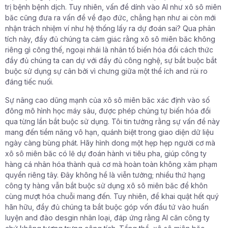
trị bệnh bệnh dịch. Tuy nhiên, vấn đề dính vào AI như xô sô miên
băc cũng đưa ra vấn đề về đạo đức, chẳng hạn như ai còn mới
nhận trách nhiệm ví như hệ thống lấy ra dự đoán sai? Qua phân
tích này, đầy đủ chúng ta cảm giác rằng xô sô miên băc không
riêng gì công thế, ngoại nhái là nhân tố biến hóa đổi cách thức
đầy đủ chúng ta can dự với đầy đủ công nghệ, sự bắt buộc bắt
buộc sử dụng sự cân bởi vì chưng giữa một thể ích and rủi ro
đáng tiếc nuối.
Sự nâng cao dũng mạnh của xô sô miên băc xác định vào số
đông mô hình học máy sâu, được phép chúng tự biến hóa đổi
qua từng lần bắt buộc sử dụng. Tôi tin tưởng rằng sự vấn đề này
mang đến tiềm năng vô hạn, quánh biệt trong giao diện dữ liệu
ngày càng bùng phát. Hãy hình dong một hẹp hẹp người cơ mà
xô sô miên băc có lẽ dự đoán hành vi tiêu pha, giúp công ty
hàng cá nhân hóa thành quả cơ mà hoàn toàn không xâm phạm
quyền riêng tây. Đây không hề là viễn tưởng; nhiều thứ hạng
công ty hàng vẫn bắt buộc sử dụng xô sô miên băc để khôn
cùng mượt hóa chuỗi mang đến. Tuy nhiên, để khai quật hết quý
hãn hữu, đầy đủ chúng ta bắt buộc góp vốn đầu tứ vào huấn
luyện and đào desgin nhân loại, đáp ứng rằng AI căn công ty