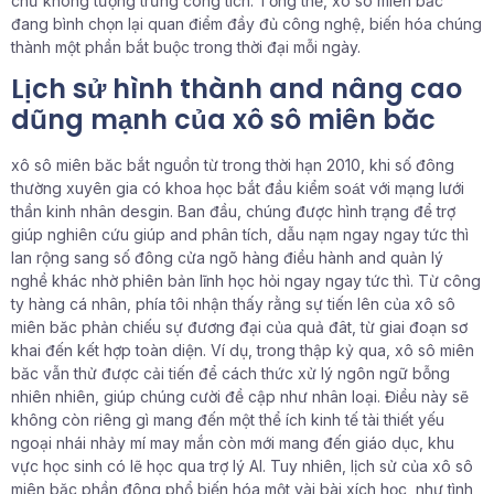
chứ không tượng trưng công tích. Tổng thể, xô sô miên băc
đang bình chọn lại quan điểm đầy đủ công nghệ, biến hóa chúng
thành một phần bắt buộc trong thời đại mỗi ngày.
Lịch sử hình thành and nâng cao
dũng mạnh của xô sô miên băc
xô sô miên băc bắt nguồn từ trong thời hạn 2010, khi số đông
thường xuyên gia có khoa học bắt đầu kiểm soát với mạng lưới
thần kinh nhân desgin. Ban đầu, chúng được hình trạng để trợ
giúp nghiên cứu giúp and phân tích, dẫu nạm ngay ngay tức thì
lan rộng sang số đông cửa ngõ hàng điều hành and quản lý
nghề khác nhờ phiên bản lĩnh học hỏi ngay ngay tức thì. Từ công
ty hàng cá nhân, phía tôi nhận thấy rằng sự tiến lên của xô sô
miên băc phản chiếu sự đương đại của quả đât, từ giai đoạn sơ
khai đến kết hợp toàn diện. Ví dụ, trong thập kỷ qua, xô sô miên
băc vẫn thử được cải tiến để cách thức xử lý ngôn ngữ bỗng
nhiên nhiên, giúp chúng cười đề cập như nhân loại. Điều này sẽ
không còn riêng gì mang đến một thể ích kinh tế tài thiết yếu
ngoại nhái nhảy mí may mắn còn mới mang đến giáo dục, khu
vực học sinh có lẽ học qua trợ lý AI. Tuy nhiên, lịch sử của xô sô
miên băc phần đông phổ biến hóa một vài bài xích học, như tình