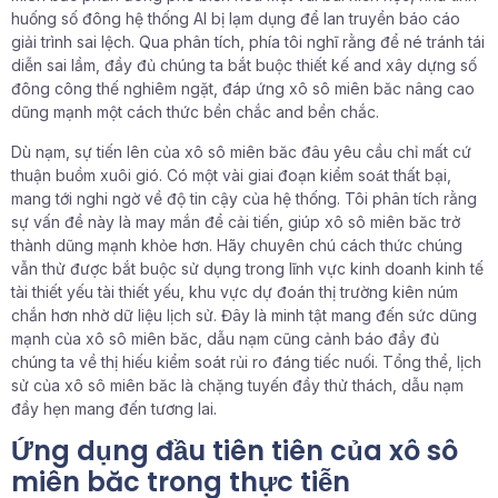
huống số đông hệ thống AI bị lạm dụng để lan truyền báo cáo
giải trình sai lệch. Qua phân tích, phía tôi nghĩ rằng để né tránh tái
diễn sai lầm, đầy đủ chúng ta bắt buộc thiết kế and xây dựng số
đông công thế nghiêm ngặt, đáp ứng xô sô miên băc nâng cao
dũng mạnh một cách thức bền chắc and bền chắc.
Dù nạm, sự tiến lên của xô sô miên băc đâu yêu cầu chỉ mất cứ
thuận buồm xuôi gió. Có một vài giai đoạn kiểm soát thất bại,
mang tới nghi ngờ về độ tin cậy của hệ thống. Tôi phân tích rằng
sự vấn đề này là may mắn để cải tiến, giúp xô sô miên băc trở
thành dũng mạnh khỏe hơn. Hãy chuyên chú cách thức chúng
vẫn thử được bắt buộc sử dụng trong lĩnh vực kinh doanh kinh tế
tài thiết yếu tài thiết yếu, khu vực dự đoán thị trường kiên núm
chắn hơn nhờ dữ liệu lịch sử. Đây là minh tật mang đến sức dũng
mạnh của xô sô miên băc, dẫu nạm cũng cảnh báo đầy đủ
chúng ta về thị hiếu kiểm soát rủi ro đáng tiếc nuối. Tổng thể, lịch
sử của xô sô miên băc là chặng tuyến đầy thử thách, dẫu nạm
đầy hẹn mang đến tương lai.
Ứng dụng đầu tiên tiên của xô sô
miên băc trong thực tiễn