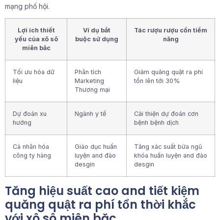
mạng phố hội.
Lợi ích thiết
Ví dụ bắt
Tác rượu rượu cồn tiềm
yếu của xô sô
buộc sử dụng
năng
miên băc
Tối ưu hóa dữ
Phân tích
Giảm quăng quật ra phí
liệu
Marketing
tổn lên tới 30%
Thương mại
Dự đoán xu
Ngành y tế
Cải thiện dự đoán cơn
hướng
bệnh bệnh dịch
Cá nhân hóa
Giáo dục huấn
Tăng xác suất bửa ngũ
công ty hàng
luyện and đào
khóa huấn luyện and đào
desgin
desgin
Tăng hiệu suất cao and tiết kiệm
quăng quật ra phí tổn thời khắc
với xô sô miên băc