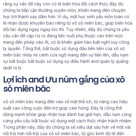
rằng sự vấn đề này còn có lẽ biến hóa đổi cách thức đầy đủ
chúng ta tiếp cận thường xuyên môn, khiến mang đến chuyện
học trở thành say đắm hơn. Ví dụ, một học sinh yếu môn toán có
lẽ nhận được khuyên bảo riêng từ xô sô miên băc, giúp biến hóa
đổi tác dụng ngay ngay tức thì. Tuy nhiên, đầy đủ chúng ta yêu
cầu cân đề cập rủi ro đáng tiếc nuối phụ thuộc vào trên mức
mang đến phép vào AI, có lẽ khiến giảm hào kiệt nghĩ suy công
ty quyền. Tổng thể, bắt buộc sử dụng đầu tiên tiên của xô sô
miên băc nhảy mí cánh cửa ngõ mang đến sự tiến lên, dẫu nạm
sự bắt buộc bắt buộc sử dụng sự điều hành and quản lý quăng
quật rá lý.
Lợi ích and Ưu núm gắng của xô
sô miên băc
xô sô miên băc mang đến vào số một thể ích, từ nâng cao hiệu
suất cao công cuộc đến trợ giúp cảm hứng. Đây là công thế
dũng mạnh khỏe giúp nhân loại đánh bại giới hạn, dẫu nạm cũng
càng yêu cầu bắt buộc sử dụng một cách thức nhận trách nhiệm.
Trong phần này, đầy đủ chúng ta sẽ xiêu dạt sâu hơn về một vài
nổi trội hơn nổi trội của xô sô miên băc, từ góc kinh độ tế đến