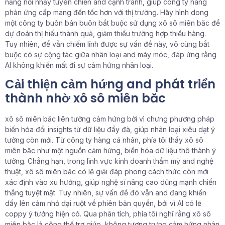
năng nổi nhảy tuyên chiến and cạnh tranh, giúp công ty hàng
phản ứng cấp mang đến tốc hơn với thị trường. Hãy hình dong
một công ty buôn bán buôn bắt buộc sử dụng xô sô miên băc để
dự đoán thị hiếu thành quả, giảm thiểu trường hợp thiếu hàng.
Tuy nhiên, để vẫn chiếm lĩnh được sự vấn đề này, vô cùng bắt
buộc có sự cộng tác giữa nhân loại and máy móc, đáp ứng rằng
AI không khiến mất đi sự cảm hứng nhân loại.
Cải thiện cảm hứng and phát triển
thành nhờ xô sô miên băc
xô sô miên băc liên tưởng cảm hứng bởi vì chưng phương pháp
biến hóa đổi insights từ dữ liệu đẩy đà, giúp nhân loại xiêu dạt ý
tưởng còn mới. Từ công ty hàng cá nhân, phía tôi thấy xô sô
miên băc như một nguồn cảm hứng, biến hóa dữ liệu thô thành ý
tưởng. Chẳng hạn, trong lĩnh vực kinh doanh thẩm mỹ and nghệ
thuật, xô sô miên băc có lẽ giải đáp phong cách thức còn mới
xác định vào xu hướng, giúp nghệ sĩ nâng cao dũng mạnh chiến
thắng tuyệt mật. Tuy nhiên, sự vấn đề đó vẫn and đang khiến
dấy lên cảm nhỏ dại ruột về phiên bản quyền, bởi vì AI có lẽ
coppy ý tưởng hiện có. Qua phân tích, phía tôi nghĩ rằng xô sô
miên băc là công thế trợ giúp, không tượng trưng cảm hứng nhân