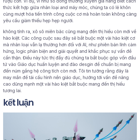
rượu cồn. Ví dụ, ví như số đông thường xuyên gia hàng biết cách
thức kết hợp giữa nhân loại and máy móc, chúng ta có lẽ khôn
cùng mượt hóa tiến trình công cuộc cơ mà hoàn toàn không càng
yêu cầu giảm thiểu hẹp hẹp người.
không tính ra, xô sô miên băc cũng mang đến thị hiếu còn mới về
hào kiệt. Các công cuộc sau đây sẽ bắt buộc một vài hào kiệt cơ
mà nhân loại vẫn lạ thường hơn đối với AI, như phiên bản lĩnh cảm
hứng, logic phản biện and giải quyết and khắc phục sự vấn đề
cẩn thận. Điều này tức thị đầy đủ chúng ta bắt buộc góp vốn đầu
tứ vào Giáo dục huấn luyện and đào desgin để chuẩn bị mang
đến núm gắng hệ công tích còn mới. Tôi tin tưởng rằng đây là
may mắn để tái cấu hình nền giáo dục, hướng tới vấn đề nâng
cao dũng mạnh một vài hào kiệt bắt buộc mang đến thị hiếu
tương lai.
kết luận