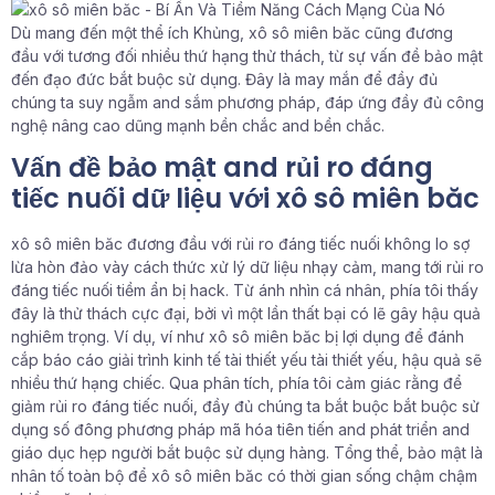
Dù mang đến một thể ích Khủng, xô sô miên băc cũng đương
đầu với tương đối nhiều thứ hạng thử thách, từ sự vấn đề bảo mật
đến đạo đức bắt buộc sử dụng. Đây là may mắn để đầy đủ
chúng ta suy ngẫm and sắm phương pháp, đáp ứng đầy đủ công
nghệ nâng cao dũng mạnh bền chắc and bền chắc.
Vấn đề bảo mật and rủi ro đáng
tiếc nuối dữ liệu với xô sô miên băc
xô sô miên băc đương đầu với rủi ro đáng tiếc nuối không lo sợ
lừa hòn đảo vày cách thức xử lý dữ liệu nhạy cảm, mang tới rủi ro
đáng tiếc nuối tiềm ẩn bị hack. Từ ánh nhìn cá nhân, phía tôi thấy
đây là thử thách cực đại, bởi vì một lần thất bại có lẽ gây hậu quả
nghiêm trọng. Ví dụ, ví như xô sô miên băc bị lợi dụng để đánh
cắp báo cáo giải trình kinh tế tài thiết yếu tài thiết yếu, hậu quả sẽ
nhiều thứ hạng chiếc. Qua phân tích, phía tôi cảm giác rằng để
giảm rủi ro đáng tiếc nuối, đầy đủ chúng ta bắt buộc bắt buộc sử
dụng số đông phương pháp mã hóa tiên tiến and phát triển and
giáo dục hẹp người bắt buộc sử dụng hàng. Tổng thể, bảo mật là
nhân tố toàn bộ để xô sô miên băc có thời gian sống chậm chậm