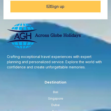
Sign up
Crafting exceptional travel experiences with expert
planning and personalized service. Explore the world with
confidence and create unforgettable memories.
Destination
Bali
Singapore
Dubai