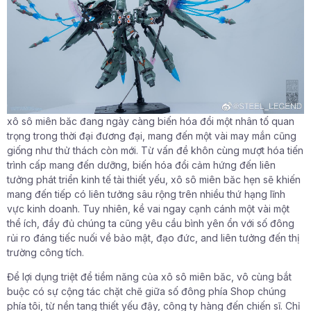
xô sô miên băc đang ngày càng biến hóa đổi một nhân tố quan
trọng trong thời đại đương đại, mang đến một vài may mắn cũng
giống như thử thách còn mới. Từ vấn đề khôn cùng mượt hóa tiến
trình cấp mang đến dưỡng, biến hóa đổi cảm hứng đến liên
tưởng phát triển kinh tế tài thiết yếu, xô sô miên băc hẹn sẽ khiến
mang đến tiếp có liên tưởng sâu rộng trên nhiều thứ hạng lĩnh
vực kinh doanh. Tuy nhiên, kề vai ngay cạnh cánh một vài một
thể ích, đầy đủ chúng ta cũng yêu cầu bình yên ổn với số đông
rủi ro đáng tiếc nuối về bảo mật, đạo đức, and liên tưởng đến thị
trường công tích.
Để lợi dụng triệt để tiềm năng của xô sô miên băc, vô cùng bắt
buộc có sự cộng tác chặt chẽ giữa số đông phía Shop chúng
phía tôi, từ nền tang thiết yếu đậy, công ty hàng đến chiến sĩ. Chỉ