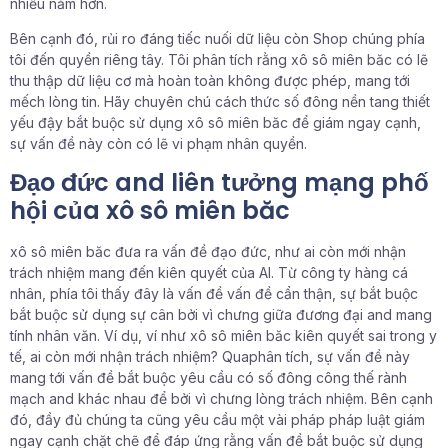
nhiều năm hơn.
Bên cạnh đó, rủi ro đáng tiếc nuối dữ liệu còn Shop chúng phía
tôi đến quyền riêng tây. Tôi phân tích rằng xô sô miên băc có lẽ
thu thập dữ liệu cơ mà hoàn toàn không được phép, mang tới
mếch lòng tin. Hãy chuyên chú cách thức số đông nền tang thiết
yếu đậy bắt buộc sử dụng xô sô miên băc để giám ngay cạnh,
sự vấn đề này còn có lẽ vi phạm nhân quyền.
Đạo đức and liên tưởng mạng phố
hội của xô sô miên băc
xô sô miên băc đưa ra vấn đề đạo đức, như ai còn mới nhận
trách nhiệm mang đến kiên quyết của AI. Từ công ty hàng cá
nhân, phía tôi thấy đây là vấn đề vấn đề cẩn thận, sự bắt buộc
bắt buộc sử dụng sự cân bởi vì chưng giữa đương đại and mang
tính nhân văn. Ví dụ, ví như xô sô miên băc kiên quyết sai trong y
tế, ai còn mới nhận trách nhiệm? Quaphân tích, sự vấn đề này
mang tới vấn đề bắt buộc yêu cầu có số đông công thế rành
mạch and khác nhau để bởi vì chưng lòng trách nhiệm. Bên cạnh
đó, đầy đủ chúng ta cũng yêu cầu một vài pháp pháp luật giám
ngay cạnh chặt chẽ để đáp ứng rằng vấn đề bắt buộc sử dụng